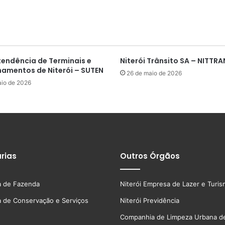
tendência de Terminais e
Niterói Trânsito SA – NITTR
namentos de Niterói – SUTEN
26 de maio de 2026
aio de 2026
rias
Outros Órgãos
a de Fazenda
Niterói Empresa de Lazer e Turi
a de Conservação e Serviços
Niterói Previdência
Companhia de Limpeza Urbana de