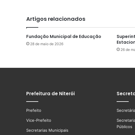
Artigos relacionados
Fundação Municipal de Educação
Superin
Estacio
28 de maio de 2026
26 de m
Prefeitura de Niterói
Secreta
Prefeito
Secretári
Vice-Prefeito
Secretari
Públicos
Secretarias Municipais