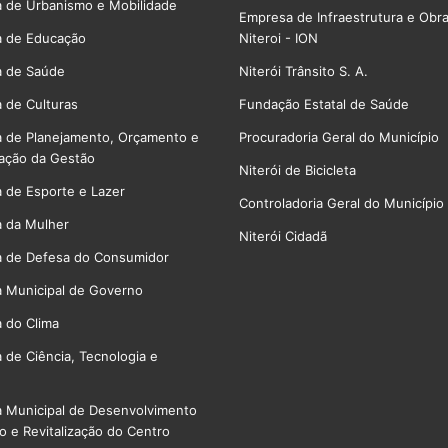
a de Urbanismo e Mobilidade
Empresa de Infraestrutura e Obr
a de Educação
Niteroi - ION
a de Saúde
Niterói Trânsito S. A.
a de Culturas
Fundação Estatal de Saúde
a de Planejamento, Orçamento e
Procuradoria Geral do Município
ação da Gestão
Niterói de Bicicleta
a de Esporte e Lazer
Controladoria Geral do Município
a da Mulher
Niterói Cidadã
a de Defesa do Consumidor
a Municipal de Governo
a do Clima
a de Ciência, Tecnologia e
a Municipal de Desenvolvimento
 e Revitalização do Centro