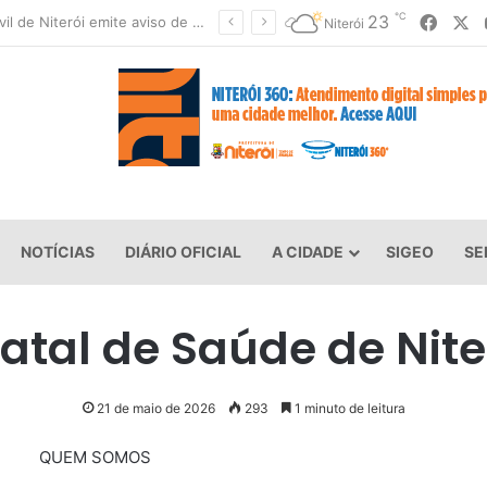
℃
Faceb
X
23
Defesa Civil de Niterói emite aviso de ventos fortes para esta sexta-feira (07)
Niterói
NOTÍCIAS
DIÁRIO OFICIAL
A CIDADE
SIGEO
SE
atal de Saúde de Nite
21 de maio de 2026
293
1 minuto de leitura
QUEM SOMOS