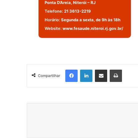
Ponta D’Areia, Niterói – RJ
Telefone:
21 3613-2219
Horário:
Segunda a sexta, de 9h às 18h
Website:
www.fesaude.niteroi.rj.gov.br/
Facebook
Linkedin
Compartilhar via e-mail
Imprimir
Compartilhar