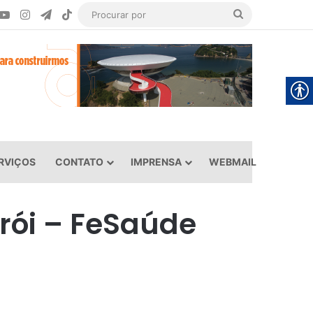
ook
YouTube
Instagram
Telegram
TikTok
Procurar
por
RVIÇOS
CONTATO
IMPRENSA
WEBMAIL
rói – FeSaúde