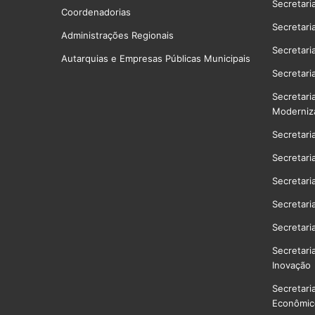
Secretari
Coordenadorias
Secretari
Administrações Regionais
Secretari
Autarquias e Empresas Públicas Municipais
Secretari
Secretari
Moderniz
Secretari
Secretari
Secretari
Secretari
Secretari
Secretari
Inovação
Secretari
Econômico