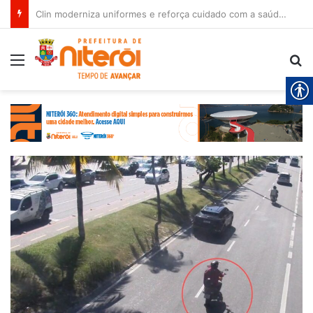
Clin moderniza uniformes e reforça cuidado com a saúde dos garis
Menu
Pr