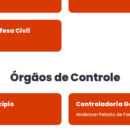
fesa Civil
Órgãos de Controle
cípio
Controladoria Ge
Anderson Peixoto de Fa