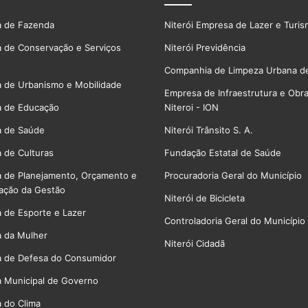
a de Fazenda
Niterói Empresa de Lazer e Turi
a de Conservação e Serviços
Niterói Previdência
Companhia de Limpeza Urbana de
a de Urbanismo e Mobilidade
Empresa de Infraestrutura e Obr
a de Educação
Niteroi - ION
a de Saúde
Niterói Trânsito S. A.
a de Culturas
Fundação Estatal de Saúde
a de Planejamento, Orçamento e
Procuradoria Geral do Município
ação da Gestão
Niterói de Bicicleta
a de Esporte e Lazer
Controladoria Geral do Município
a da Mulher
Niterói Cidadã
a de Defesa do Consumidor
a Municipal de Governo
a do Clima