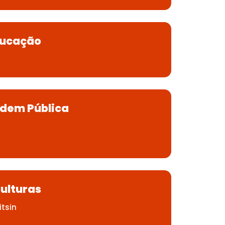
ducação
rdem Pública
Culturas
itsin