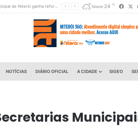
℃
Faceb
X
24
Rede Municipal de Niterói ganha reforço de 300 agentes de apoio escolar
Niterói
NOTÍCIAS
DIÁRIO OFICIAL
A CIDADE
SIGEO
SE
Secretarias Municipai