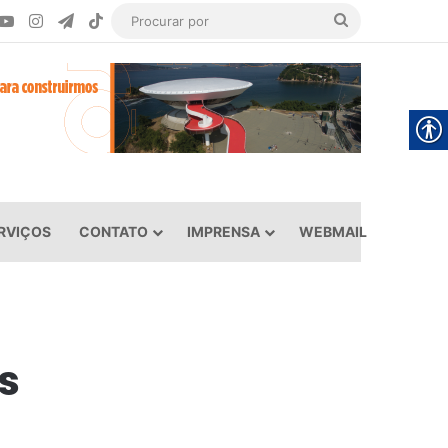
ook
YouTube
Instagram
Telegram
TikTok
Procurar
por
RVIÇOS
CONTATO
IMPRENSA
WEBMAIL
s