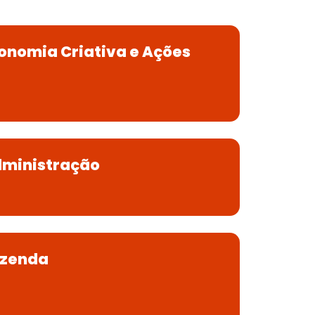
conomia Criativa e Ações
dministração
azenda