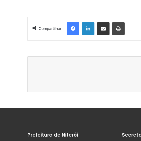
Facebook
Linkedin
Compartilhar via e-mail
Imprimir
Compartilhar
Prefeitura de Niterói
Secreta