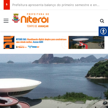
Prefeitura apresenta balanço do primeiro semestre e encaminha novos projetos à Câmara
Menu
Pr