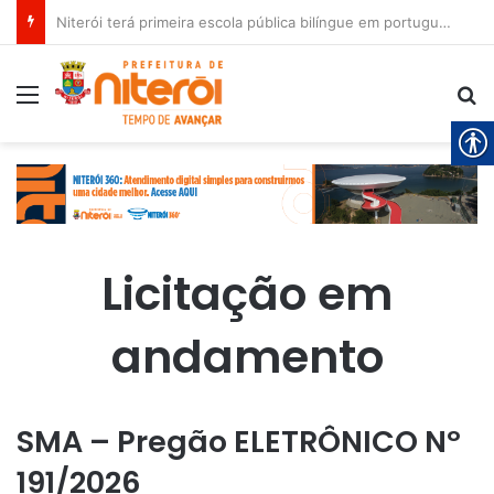
Niterói terá primeira escola pública bilíngue em português e espanhol
Menu
P
Licitação em
andamento
SMA – Pregão ELETRÔNICO Nº
191/2026