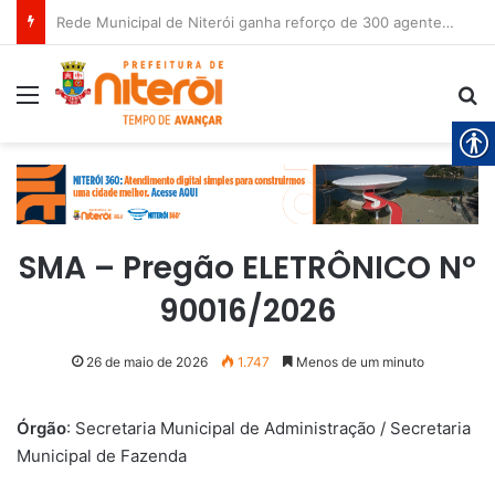
Rede Municipal de Niterói ganha reforço de 300 agentes de apoio escolar
Menu
Pr
SMA – Pregão ELETRÔNICO Nº
90016/2026
26 de maio de 2026
1.747
Menos de um minuto
Órgão
: Secretaria Municipal de Administração / Secretaria
Municipal de Fazenda