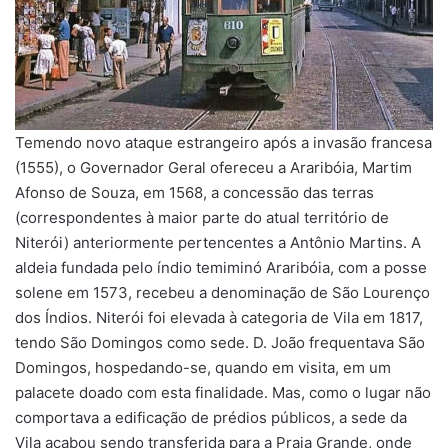
Temendo novo ataque estrangeiro após a invasão francesa
(1555), o Governador Geral ofereceu a Araribóia, Martim
Afonso de Souza, em 1568, a concessão das terras
(correspondentes à maior parte do atual território de
Niterói) anteriormente pertencentes a Antônio Martins. A
aldeia fundada pelo índio temiminó Araribóia, com a posse
solene em 1573, recebeu a denominação de São Lourenço
dos Índios. Niterói foi elevada à categoria de Vila em 1817,
tendo São Domingos como sede. D. João frequentava São
Domingos, hospedando-se, quando em visita, em um
palacete doado com esta finalidade. Mas, como o lugar não
comportava a edificação de prédios públicos, a sede da
Vila acabou sendo transferida para a Praia Grande, onde