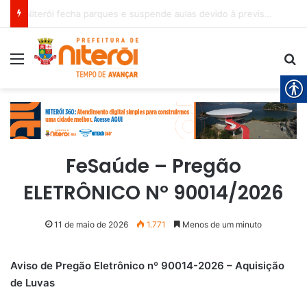
Niterói fecha parques e suspende aulas devido à previsão de ventos fortes
Menu
Pr
FeSaúde – Pregão
ELETRÔNICO Nº 90014/2026
11 de maio de 2026
1.771
Menos de um minuto
Aviso de Pregão Eletrônico nº 90014-2026 – Aquisição
de Luvas