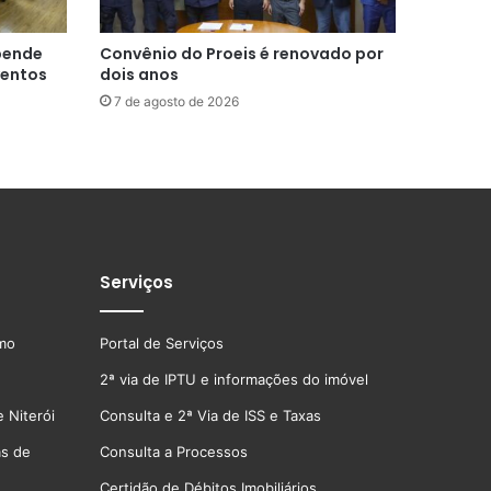
spende
Convênio do Proeis é renovado por
ventos
dois anos
7 de agosto de 2026
Serviços
smo
Portal de Serviços
2ª via de IPTU e informações do imóvel
 Niterói
Consulta e 2ª Via de ISS e Taxas
as de
Consulta a Processos
Certidão de Débitos Imobiliários