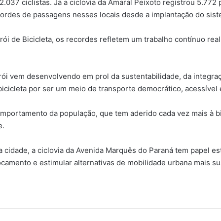
2.037 ciclistas. Já a ciclovia da Amaral Peixoto registrou 5.7
cordes de passagens nesses locais desde a implantação do sis
ói de Bicicleta, os recordes refletem um trabalho contínuo real
erói vem desenvolvendo em prol da sustentabilidade, da integra
cicleta por ser um meio de transporte democrático, acessível e
ortamento da população, que tem aderido cada vez mais à bici
e.
a cidade, a ciclovia da Avenida Marquês do Paraná tem papel es
ocamento e estimular alternativas de mobilidade urbana mais su