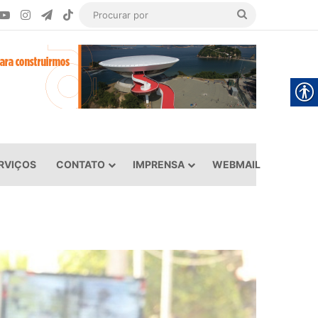
ook
YouTube
Instagram
Telegram
TikTok
Procurar
por
RVIÇOS
CONTATO
IMPRENSA
WEBMAIL