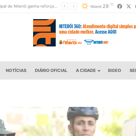
℃
Faceb
X
29
Niterói fecha parques e suspende aulas devido à previsão de ventos fortes
Niterói
NOTÍCIAS
DIÁRIO OFICIAL
A CIDADE
SIGEO
SE