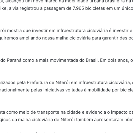
ói, alcançou um novo marco na mobilidade urbana brasileira na 
ke, a via registrou a passagem de 7.965 bicicletas em um únic
ói mostra que investir em infraestrutura cicloviária é investir
uiremos ampliando nossa malha cicloviária para garantir deslo
 do Paraná como a mais movimentada do Brasil. Em dois anos, o 
ados pela Prefeitura de Niterói em infraestrutura cicloviária,
acionalmente pelas iniciativas voltadas à mobilidade por bicic
eta como meio de transporte na cidade e evidencia o impacto das
gicos da malha cicloviária de Niterói também apresentaram nú