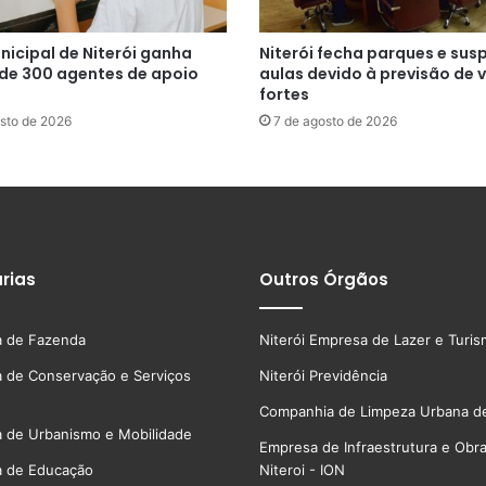
nicipal de Niterói ganha
Niterói fecha parques e su
 de 300 agentes de apoio
aulas devido à previsão de 
fortes
sto de 2026
7 de agosto de 2026
rias
Outros Órgãos
a de Fazenda
Niterói Empresa de Lazer e Turi
a de Conservação e Serviços
Niterói Previdência
Companhia de Limpeza Urbana de
a de Urbanismo e Mobilidade
Empresa de Infraestrutura e Obr
a de Educação
Niteroi - ION