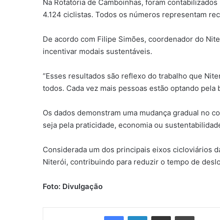
Na Rotatória de Camboinhas, foram contabilizados 
4.124 ciclistas. Todos os números representam re
De acordo com Filipe Simões, coordenador do Niter
incentivar modais sustentáveis.
“Esses resultados são reflexo do trabalho que Nit
todos. Cada vez mais pessoas estão optando pela bi
Os dados demonstram uma mudança gradual no comp
seja pela praticidade, economia ou sustentabilidad
Considerada um dos principais eixos cicloviários d
Niterói, contribuindo para reduzir o tempo de desl
Foto: Divulgação
Facebook
Linkedin
Compartilhar via e-mail
Imprimir