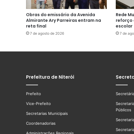
Obras do emissário da Avenida
Rede Mu
Almirante Ary Parreiras entram na
reforço
reta final
escolar
7 de agosto de 2026
7 de ago
Prefeitura de Niterói
Secreta
Prefeito
Secretári
Vice-Prefeito
Secretari
Públicos
Secretarias Municipais
Secretari
Coordenadorias
Secretari
Administrações Regionais