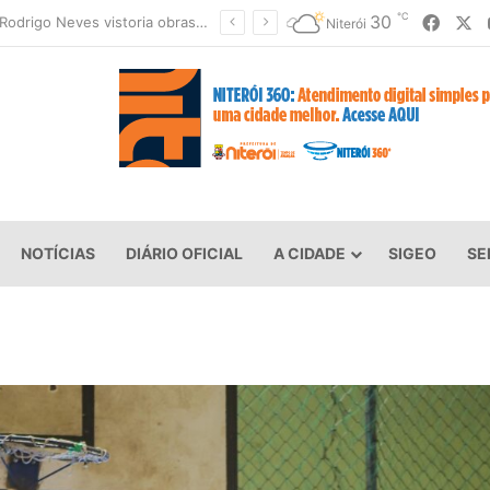
℃
Faceb
X
30
Clin moderniza uniformes e reforça cuidado com a saúde dos garis
Niterói
NOTÍCIAS
DIÁRIO OFICIAL
A CIDADE
SIGEO
SE