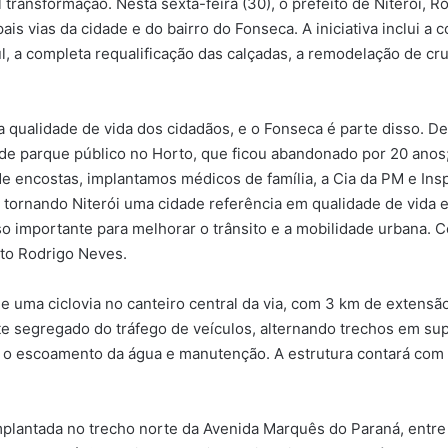
transformação. Nesta sexta-feira (30), o prefeito de Niterói, 
ais vias da cidade e do bairro do Fonseca. A iniciativa inclui a
ul, a completa requalificação das calçadas, a remodelação de cr
ra qualidade de vida dos cidadãos, e o Fonseca é parte disso.
nde parque público no Horto, que ficou abandonado por 20 ano
de encostas, implantamos médicos de família, a Cia da PM e Ins
tornando Niterói uma cidade referência em qualidade de vida e 
o importante para melhorar o trânsito e a mobilidade urbana. 
ito Rodrigo Neves.
 uma ciclovia no canteiro central da via, com 3 km de extensão
te segregado do tráfego de veículos, alternando trechos em su
 o escoamento da água e manutenção. A estrutura contará com 
mplantada no trecho norte da Avenida Marquês do Paraná, entre