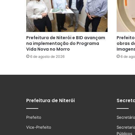
Prefeitura de Niterói e BID avançam
Prefeito
na implementação do Programa
obras d
Vida Nova no Morro
Imagens 
6 de agosto de 2026
6 de ago
Prefeitura de Niterói
Secreta
Prefeito
Secretári
Vice-Prefeito
Secretari
Públicos