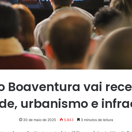
 Boaventura vai rece
de, urbanismo e infra
30 de maio de 2025
5.843
3 minutos de leitura