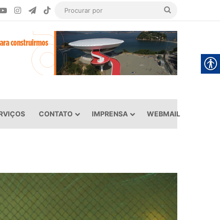
ook
YouTube
Instagram
Telegram
TikTok
Procurar
por
RVIÇOS
CONTATO
IMPRENSA
WEBMAIL