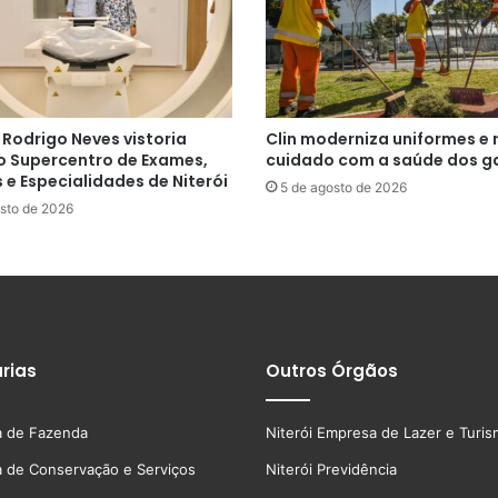
 Rodrigo Neves vistoria
Clin moderniza uniformes e 
o Supercentro de Exames,
cuidado com a saúde dos ga
e Especialidades de Niterói
5 de agosto de 2026
sto de 2026
rias
Outros Órgãos
a de Fazenda
Niterói Empresa de Lazer e Turi
a de Conservação e Serviços
Niterói Previdência