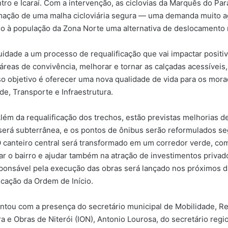
tro e Icaraí. Com a intervenção, as ciclovias da Marquês do Pa
rmação de uma malha cicloviária segura — uma demanda muito a
ndo à população da Zona Norte uma alternativa de deslocamento 
uidade a um processo de requalificação que vai impactar positi
eas de convivência, melhorar e tornar as calçadas acessíveis, 
o objetivo é oferecer uma nova qualidade de vida para os mora
de, Transporte e Infraestrutura.
ém da requalificação dos trechos, estão previstas melhorias de
s será subterrânea, e os pontos de ônibus serão reformulados 
 canteiro central será transformado em um corredor verde, com
zar o bairro e ajudar também na atração de investimentos privad
esponsável pela execução das obras será lançado nos próximos 
icação da Ordem de Início.
tou com a presença do secretário municipal de Mobilidade, Ren
ra e Obras de Niterói (ION), Antonio Lourosa, do secretário re