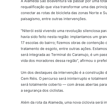
A Alameda São Boaventura vai passar por uma total 
requalificação que visa transformar uma das princip
conectar as rotas de bicicleta das zonas Norte e S
paisagismo, entre outras intervenções.
“Niterói está vivendo uma revolução silenciosa pa
havia sido feito nesta região: implantamos um gra
17 escolas do bairro; fizemos obras de contenção 
tratamento de esgoto, entre outras ações. Estamos 
será integrada ao Terminal do Caramujo, é um pass
vida dos moradores dessa região”, afirmou o prefe
Um dos destaques da intervenção é a construção de
Cem Réis. O percurso será ininterrupto e totalmen
será totalmente coberto — com áreas abertas para
a segurança dos ciclistas.
Além da rota da Alameda, uma nova ciclovia será i