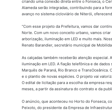
criando uma conexão direta entre o Fonseca, o Cen
Alameda serão integradas, contribuindo para a fo
avanço no sistema cicloviário de Niterói, oferece
“Com esse projeto da Prefeitura, vamos dar contin
Norte. Com um novo conceito urbano, vamos criar ár
arborização, iluminação em LED e muito mais. Noss
Renato Barandier, secretário municipal de Mobilida
As calçadas também receberão atenção especial. Al
iluminação em LED. A fiação telefônica e de dado
Marquês de Paraná, Rio Branco e TransOceânica. O
e o plantio de novas espécies. O projeto vai valori
O edital de licitação para a escolha da empresa r
meses, a partir da assinatura do contrato e da publ
O anúncio, que aconteceu no Horto do Fonseca, con
Peixoto, do presidente da Empresa de Infraestrutu