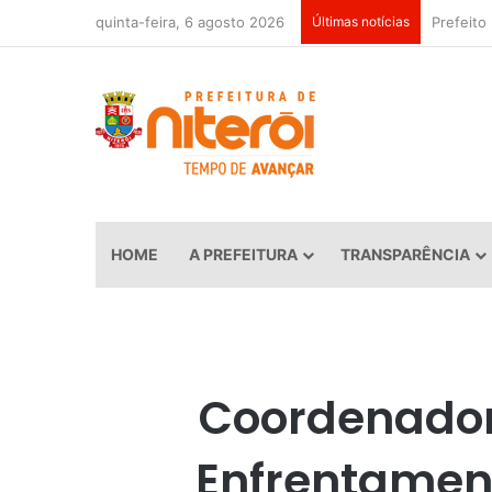
quinta-feira, 6 agosto 2026
Últimas notícias
HOME
A PREFEITURA
TRANSPARÊNCIA
Coordenadori
Enfrentament