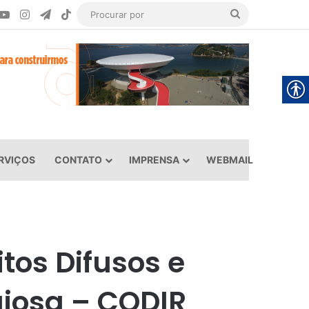
ook
YouTube
Instagram
Telegram
TikTok
Procurar
por
RVIÇOS
CONTATO
IMPRENSA
WEBMAIL
tos Difusos e
giosa – CODIR