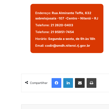
Endereço:
Rua Almirante Teffe, 632
sobrelojasala -107 -Centro – Niterói – RJ
Telefone:
21 2620-0403
Telefone:
21 95951-7454
Horário:
Segunda a sexta, de 9h às 18h
Email:
codir@smdh.niteroi.rj.gov.br
Facebook
Linkedin
Compartilhar via e-mail
Imprimir
Compartilhar