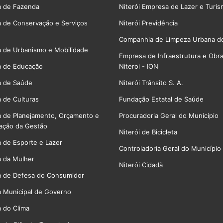
a de Fazenda
Niterói Empresa de Lazer e Turi
a de Conservação e Serviços
Niterói Previdência
Companhia de Limpeza Urbana de
a de Urbanismo e Mobilidade
Empresa de Infraestrutura e Obr
a de Educação
Niteroi - ION
a de Saúde
Niterói Trânsito S. A.
a de Culturas
Fundação Estatal de Saúde
a de Planejamento, Orçamento e
Procuradoria Geral do Município
ação da Gestão
Niterói de Bicicleta
a de Esporte e Lazer
Controladoria Geral do Município
a da Mulher
Niterói Cidadã
a de Defesa do Consumidor
a Municipal de Governo
a do Clima