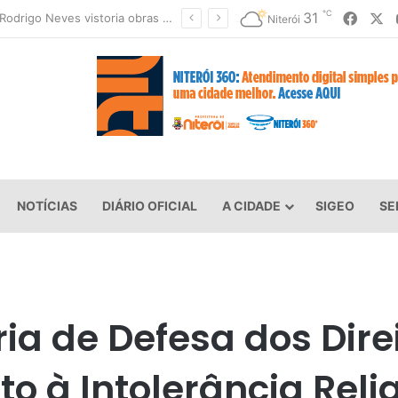
℃
Faceb
X
31
Prefeito Rodrigo Neves vistoria obras do Supercentro de Exames, Imagens e Especialidades de Niterói
Niterói
NOTÍCIAS
DIÁRIO OFICIAL
A CIDADE
SIGEO
SE
a de Defesa dos Direi
o à Intolerância Reli