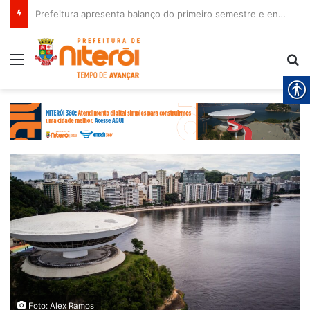
Prefeitura apresenta balanço do primeiro semestre e encaminha novos projetos à Câmara
Menu
Pr
Foto: Alex Ramos