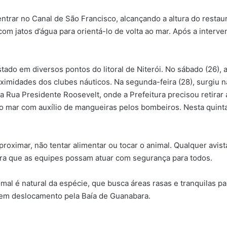
 entrar no Canal de São Francisco, alcançando a altura do resta
om jatos d’água para orientá-lo de volta ao mar. Após a interv
tado em diversos pontos do litoral de Niterói. No sábado (26), 
oximidades dos clubes náuticos. Na segunda-feira (28), surgiu na
a Rua Presidente Roosevelt, onde a Prefeitura precisou retirar a
o mar com auxílio de mangueiras pelos bombeiros. Nesta quinta-fe
roximar, não tentar alimentar ou tocar o animal. Qualquer avi
ara que as equipes possam atuar com segurança para todos.
al é natural da espécie, que busca áreas rasas e tranquilas p
e em deslocamento pela Baía de Guanabara.