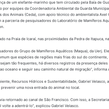
nça de um elefante-marinho que tem circulado pela Baía de Gua
 por equipes da Coordenadoria Ambiental da Guarda Municipal, 
s dos Animais (Ceda), com apoio técnico do ambientalista Axel 
m a parceria de pesquisadores do Laboratório de Mamíferos Aqu
on.
tado na Praia de Icaraí, nas proximidades da Pedra de Itapuca, n
adores do Grupo de Mamíferos Aquáticos (Maqua), da Uerj. Ele
mum que espécies de regiões mais frias do sul do continente, c
sejam tão frequentes, há diversos registros da presença deles 
 ao oceano e seguir seu caminho natural de migração”, informa 
ente, Recursos Hídricos e Sustentabilidade, Gabriel Velasco, a
 prevenir uma nova entrada do animal no local.
avia retornado ao canal de São Francisco. Com isso, a Secretari
 volte a adentrá-lo”, explicou Gabriel Velasco.