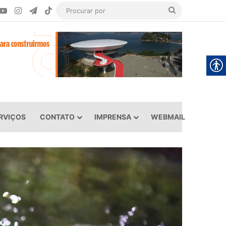
ook
YouTube
Instagram
Telegram
TikTok
Procurar
por
RVIÇOS
CONTATO
IMPRENSA
WEBMAIL