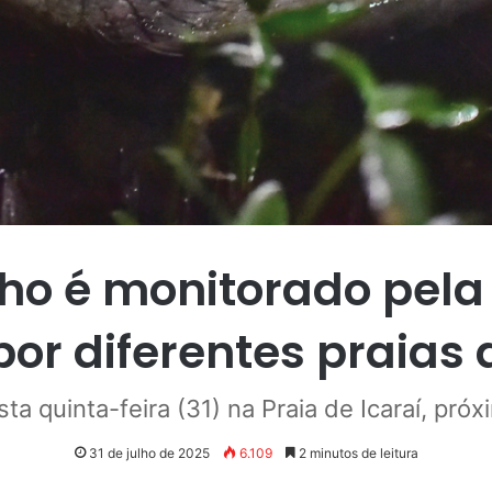
ho é monitorado pela 
por diferentes praias 
sta quinta-feira (31) na Praia de Icaraí, pró
31 de julho de 2025
6.109
2 minutos de leitura