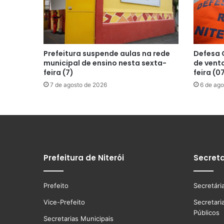
Prefeitura suspende aulas na rede
Defesa C
municipal de ensino nesta sexta-
de vento
feira (7)
feira (0
7 de agosto de 2026
6 de ago
Prefeitura de Niterói
Secreta
Prefeito
Secretári
Vice-Prefeito
Secretari
Públicos
Secretarias Municipais