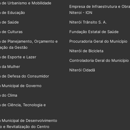
a de Urbanismo e Mobilidade
Empresa de Infraestrutura e Obr
a de Educação
Niteroi - ION
a de Saúde
Niterói Trânsito S. A.
a de Culturas
Fundação Estatal de Saúde
a de Planejamento, Orçamento e
Procuradoria Geral do Município
ação da Gestão
Niterói de Bicicleta
a de Esporte e Lazer
Controladoria Geral do Município
a da Mulher
Niterói Cidadã
a de Defesa do Consumidor
a Municipal de Governo
a do Clima
a de Ciência, Tecnologia e
a Municipal de Desenvolvimento
 e Revitalização do Centro