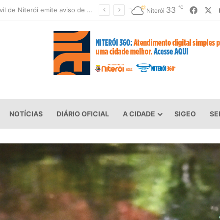
℃
Faceb
X
33
Prefeitura apresenta balanço do primeiro semestre e encaminha novos projetos à Câmara
Niterói
NOTÍCIAS
DIÁRIO OFICIAL
A CIDADE
SIGEO
SE