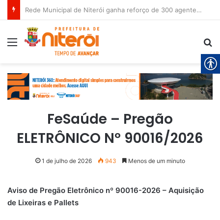
Rede Municipal de Niterói ganha reforço de 300 agentes de apoio escolar
Menu
Pr
FeSaúde – Pregão
ELETRÔNICO Nº 90016/2026
1 de julho de 2026
943
Menos de um minuto
Aviso de Pregão Eletrônico nº 90016-2026 – Aquisição
de Lixeiras e Pallets