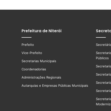
Prefeitura de Niterói
Secreta
Prefeito
Secretári
Vice-Prefeito
Secretari
Públicos
Secretarias Municipais
Secretari
Coordenadorias
Secretari
Administrações Regionais
Secretari
Autarquias e Empresas Públicas Municipais
Secretari
Secretari
Moderniz