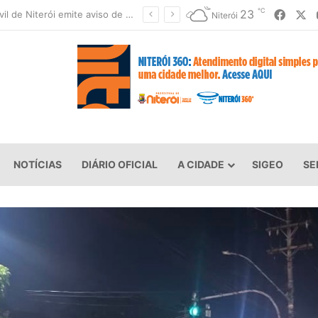
℃
Faceb
X
23
Defesa Civil de Niterói emite aviso de ventos fortes para esta sexta-feira (07)
Niterói
NOTÍCIAS
DIÁRIO OFICIAL
A CIDADE
SIGEO
SE