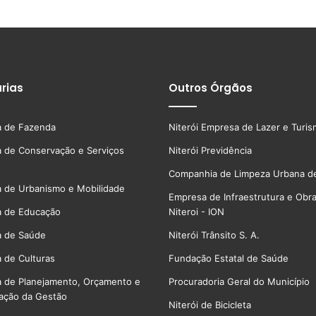
rias
Outros Órgãos
a de Fazenda
Niterói Empresa de Lazer e Turi
a de Conservação e Serviços
Niterói Previdência
Companhia de Limpeza Urbana de
a de Urbanismo e Mobilidade
Empresa de Infraestrutura e Obr
a de Educação
Niteroi - ION
a de Saúde
Niterói Trânsito S. A.
a de Culturas
Fundação Estatal de Saúde
a de Planejamento, Orçamento e
Procuradoria Geral do Município
ação da Gestão
Niterói de Bicicleta