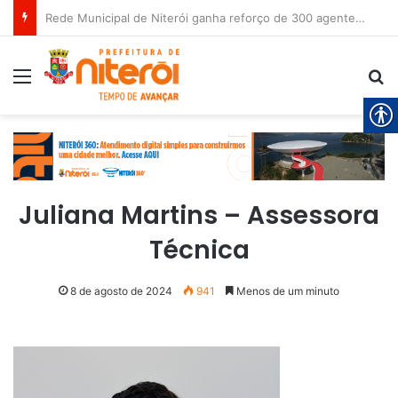
Rede Municipal de Niterói ganha reforço de 300 agentes de apoio escolar
Menu
Pr
Juliana Martins – Assessora
Técnica
8 de agosto de 2024
941
Menos de um minuto