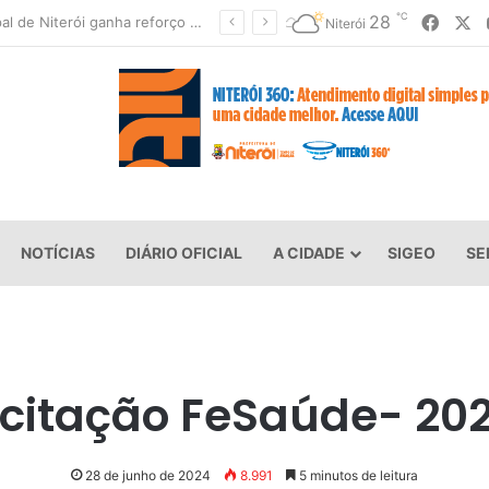
℃
Faceb
X
28
Rede Municipal de Niterói ganha reforço de 300 agentes de apoio escolar
Niterói
NOTÍCIAS
DIÁRIO OFICIAL
A CIDADE
SIGEO
SE
icitação FeSaúde- 20
28 de junho de 2024
8.991
5 minutos de leitura