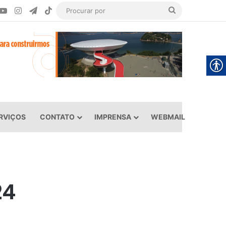
ook
YouTube
Instagram
Telegram
TikTok
Procurar
por
RVIÇOS
CONTATO
IMPRENSA
WEBMAIL
24