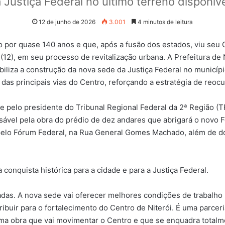
Justiça Federal no último terreno disponív
12 de junho de 2026
3.001
4 minutos de leitura
iro por quase 140 anos e que, após a fusão dos estados, viu s
 (12), em seu processo de revitalização urbana. A Prefeitura de 
iliza a construção da nova sede da Justiça Federal no municípi
das principais vias do Centro, reforçando a estratégia de reocu
 e pelo presidente do Tribunal Regional Federal da 2ª Região (
onsável pela obra do prédio de dez andares que abrigará o novo
elo Fórum Federal, na Rua General Gomes Machado, além de dois
 conquista histórica para a cidade e para a Justiça Federal.
das. A nova sede vai oferecer melhores condições de trabalho 
uir para o fortalecimento do Centro de Niterói. É uma parceria 
ma obra que vai movimentar o Centro e que se enquadra totalm