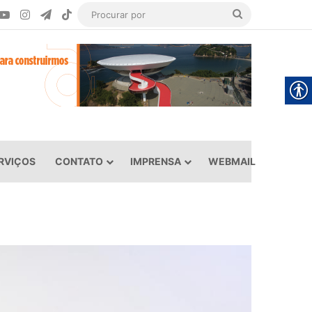
ook
YouTube
Instagram
Telegram
TikTok
Procurar
por
RVIÇOS
CONTATO
IMPRENSA
WEBMAIL