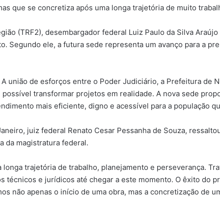
mas que se concretiza após uma longa trajetória de muito traba
egião (TRF2), desembargador federal Luiz Paulo da Silva Araújo
eto. Segundo ele, a futura sede representa um avanço para a pre
A união de esforços entre o Poder Judiciário, a Prefeitura de Ni
 possível transformar projetos em realidade. A nova sede prop
ndimento mais eficiente, digno e acessível para a população qu
Janeiro, juiz federal Renato Cesar Pessanha de Souza, ressaltou 
 da magistratura federal.
 longa trajetória de trabalho, planejamento e perseverança. Tr
os técnicos e jurídicos até chegar a este momento. O êxito do 
mos não apenas o início de uma obra, mas a concretização de um