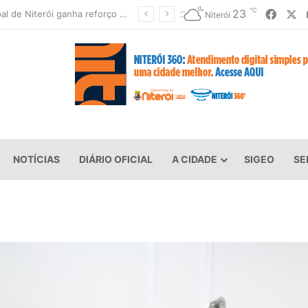
℃
Faceb
X
23
Niterói fecha parques e suspende aulas devido à previsão de ventos fortes
Niterói
NOTÍCIAS
DIÁRIO OFICIAL
A CIDADE
SIGEO
SE