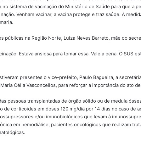
m no sistema de vacinação do Ministério de Saúde para que a pess
acinação. Venham vacinar, a vacina protege e traz saúde. À med
maria.
as públicas na Região Norte, Luiza Neves Barreto, mãe do secre
cinação. Estava ansiosa para tomar essa. Vale a pena. O SUS est
estiveram presentes o vice-prefeito, Paulo Bagueira, a secretár
Maria Célia Vasconcellos, para reforçar a importância do ato de 
das pessoas transplantadas de órgão sólido ou de medula ósse
 de corticoides em doses 120 mg/dia por 14 dias no caso de ad
unossupressores e/ou imunobiológicos que levam à imunossupre
rônica em hemodiálise; pacientes oncológicos que realizam tra
atológicas.