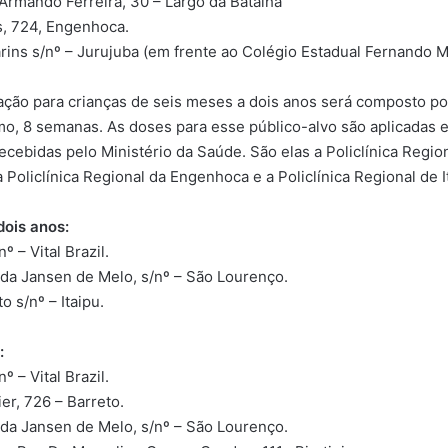
 Armando Ferreira, 30 – Largo da Batalha
, 724, Engenhoca.
rins s/nº – Jurujuba (em frente ao Colégio Estadual Fernando 
ão para crianças de seis meses a dois anos será composto por 
mo, 8 semanas. As doses para esse público-alvo são aplicadas 
cebidas pelo Ministério da Saúde. São elas a Policlínica Regio
 a Policlínica Regional da Engenhoca e a Policlínica Regional de I
dois anos:
º – Vital Brazil.
nida Jansen de Melo, s/nº – São Lourenço.
o s/nº – Itaipu.
:
º – Vital Brazil.
ier, 726 – Barreto.
nida Jansen de Melo, s/nº – São Lourenço.