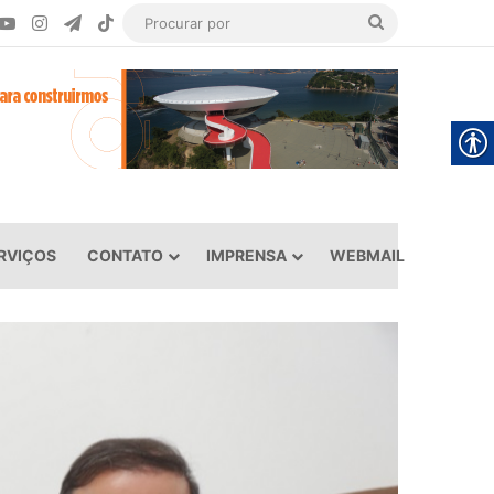
ook
YouTube
Instagram
Telegram
TikTok
Procurar
por
RVIÇOS
CONTATO
IMPRENSA
WEBMAIL