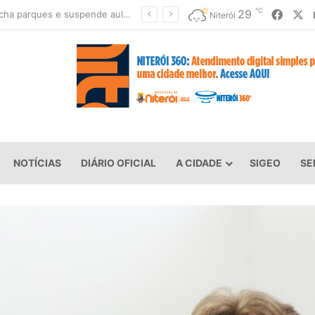
℃
Faceb
X
29
Prefeito renova convênio do Proeis por dois anos
Niterói
NOTÍCIAS
DIÁRIO OFICIAL
A CIDADE
SIGEO
SE