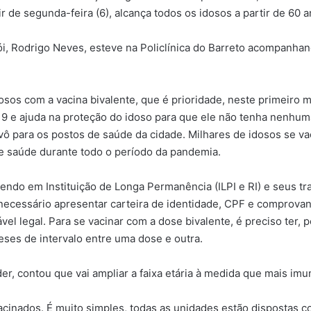
de segunda-feira (6), alcança todos os idosos a partir de 60 a
rói, Rodrigo Neves, esteve na Policlínica do Barreto acompanha
sos com a vacina bivalente, que é prioridade, neste primeiro 
-19 e ajuda na proteção do idoso para que ele não tenha nenhum
vô para os postos de saúde da cidade. Milhares de idosos se v
 saúde durante todo o período da pandemia.
do em Instituição de Longa Permanência (ILPI e RI) e seus trab
 necessário apresentar carteira de identidade, CPF e comprovan
l legal. Para se vacinar com a dose bivalente, é preciso ter, 
eses de intervalo entre uma dose e outra.
er, contou que vai ampliar a faixa etária à medida que mais im
vacinados. É muito simples, todas as unidades estão dispostas