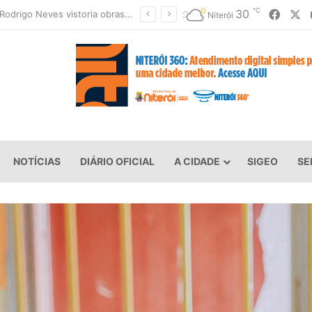
℃
Faceb
X
30
Clin moderniza uniformes e reforça cuidado com a saúde dos garis
Niterói
NOTÍCIAS
DIÁRIO OFICIAL
A CIDADE
SIGEO
SE