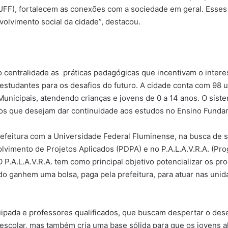
(UFF), fortalecem as conexões com a sociedade em geral. Ess
volvimento social da cidade”, destacou.
 centralidade as práticas pedagógicas que incentivam o inter
 estudantes para os desafios do futuro. A cidade conta com 
 Municipais, atendendo crianças e jovens de 0 a 14 anos. O sis
nos que desejam dar continuidade aos estudos no Ensino Funda
refeitura com a Universidade Federal Fluminense, na busca de so
vimento de Projetos Aplicados (PDPA) e no P.A.L.A.V.R.A. (Prog
P.A.L.A.V.R.A. tem como principal objetivo potencializar os pr
o ganhem uma bolsa, paga pela prefeitura, para atuar nas uni
ipada e professores qualificados, que buscam despertar o des
colar, mas também cria uma base sólida para que os jovens a