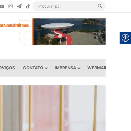
ook
YouTube
Instagram
Telegram
TikTok
Procurar
por
RVIÇOS
CONTATO
IMPRENSA
WEBMAIL