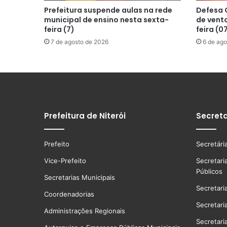
Prefeitura suspende aulas na rede
Defesa C
municipal de ensino nesta sexta-
de vento
feira (7)
feira (0
7 de agosto de 2026
6 de ago
Prefeitura de Niterói
Secreta
Prefeito
Secretári
Vice-Prefeito
Secretari
Públicos
Secretarias Municipais
Secretari
Coordenadorias
Secretari
Administrações Regionais
Secretari