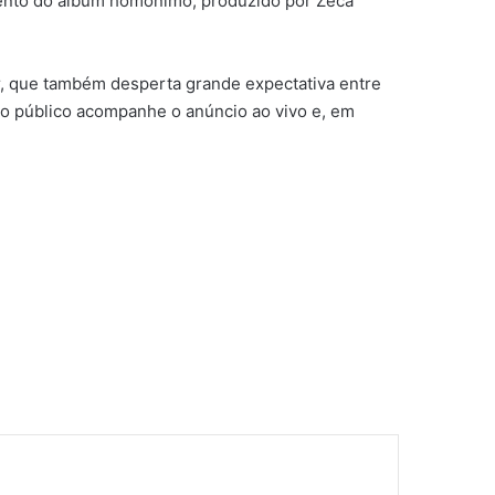
ento do álbum homônimo, produzido por Zeca
r, que também desperta grande expectativa entre
o público acompanhe o anúncio ao vivo e, em