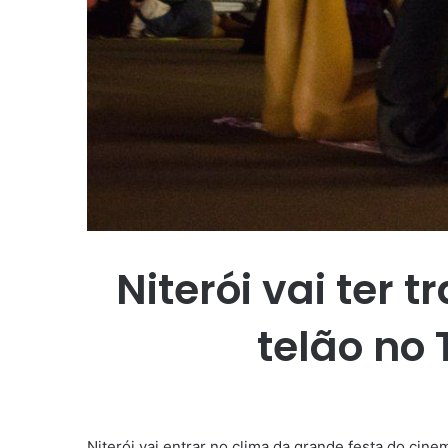
Niterói vai ter
telão no
Niterói vai entrar no clima da grande festa do cin