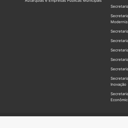
Autarquias e Empresas Públicas Municipais
Secretari
Secretari
Moderniz
Secretari
Secretari
Secretari
Secretari
Secretari
Secretari
Inovação
Secretari
Econômico
Prefeitura Municipal de Niterói
- Rua Visconde de Sepetiba