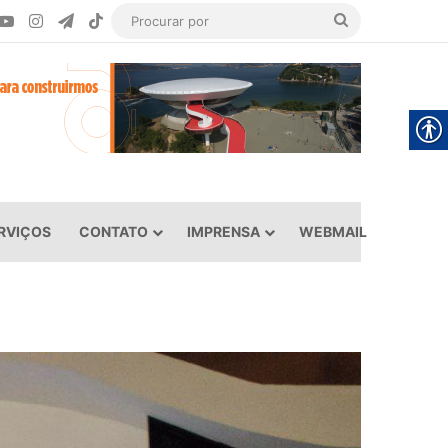
ook
YouTube
Instagram
Telegram
TikTok
Procurar
por
RVIÇOS
CONTATO
IMPRENSA
WEBMAIL