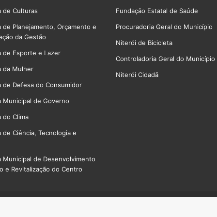
a de Culturas
Fundação Estatal de Saúde
a de Planejamento, Orçamento e
Procuradoria Geral do Município
ação da Gestão
Niterói de Bicicleta
a de Esporte e Lazer
Controladoria Geral do Município
a da Mulher
Niterói Cidadã
a de Defesa do Consumidor
a Municipal de Governo
a do Clima
a de Ciência, Tecnologia e
a Municipal de Desenvolvimento
 e Revitalização do Centro
Fa
 987, Centro - Niterói. Tel: 21 2620-0403