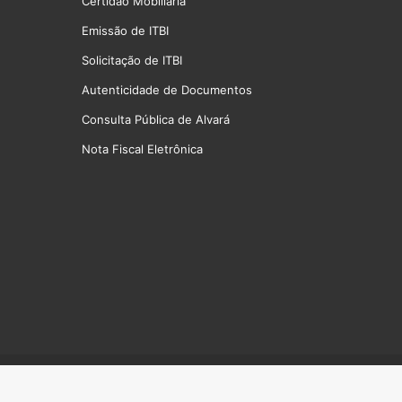
Certidão Mobiliária
Emissão de ITBI
Solicitação de ITBI
Autenticidade de Documentos
Consulta Pública de Alvará
Nota Fiscal Eletrônica
cebook
X
YouTube
Instagram
Telegram
TikTok
Política de Privacidade
Mapa do site