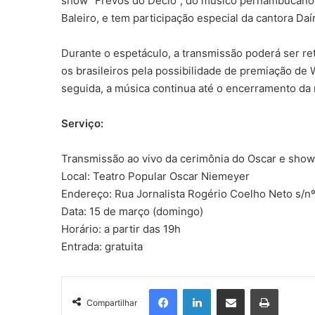
show “Frevos do Décio”, do músico pernambucano 
Baleiro, e tem participação especial da cantora Daí
Durante o espetáculo, a transmissão poderá ser re
os brasileiros pela possibilidade de premiação d
seguida, a música continua até o encerramento da 
Serviço:
Transmissão ao vivo da cerimônia do Oscar e sho
Local: Teatro Popular Oscar Niemeyer
Endereço: Rua Jornalista Rogério Coelho Neto s/nº,
Data: 15 de março (domingo)
Horário: a partir das 19h
Entrada: gratuita
Facebook
Linkedin
Compartilhar via e-mail
Imprimir
Compartilhar