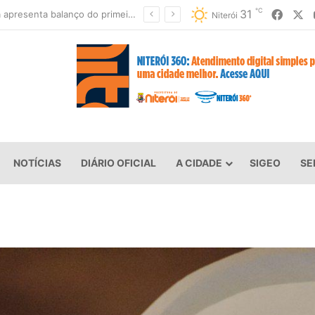
℃
Faceb
X
31
Prefeitura de Niterói e BID avançam na implementação do Programa Vida Nova no Morro
Niterói
NOTÍCIAS
DIÁRIO OFICIAL
A CIDADE
SIGEO
SE