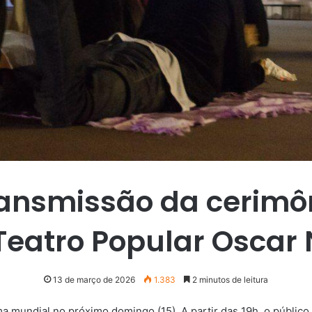
 transmissão da cerim
 Teatro Popular Oscar
13 de março de 2026
1.383
2 minutos de leitura
ema mundial no próximo domingo (15). A partir das 19h, o públi