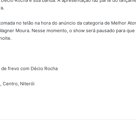
Décio Rocha e sua banda. A apresentação faz parte do lançam
ra.
tomada no telão na hora do anúncio da categoria de Melhor Ato
e Wagner Moura. Nesse momento, o show será pausado para que 
noite.
w de frevo com Décio Rocha
 Centro, Niterói