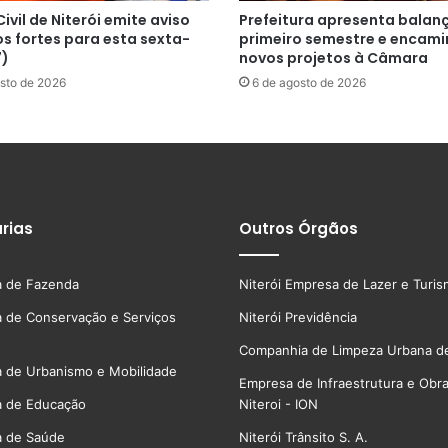
ivil de Niterói emite aviso
Prefeitura apresenta balan
s fortes para esta sexta-
primeiro semestre e encam
7)
novos projetos à Câmara
sto de 2026
6 de agosto de 2026
rias
Outros Órgãos
a de Fazenda
Niterói Empresa de Lazer e Turi
a de Conservação e Serviços
Niterói Previdência
Companhia de Limpeza Urbana de
a de Urbanismo e Mobilidade
Empresa de Infraestrutura e Obr
a de Educação
Niteroi - ION
a de Saúde
Niterói Trânsito S. A.