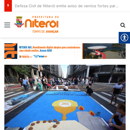
Defesa Civil de Niterói emite aviso de ventos fortes para esta sexta-feira (07)
Menu
Pr