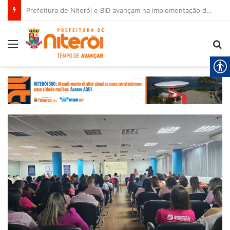
Prefeitura de Niterói e BID avançam na implementação do Programa Vida Nova no Morro
Menu
Pr