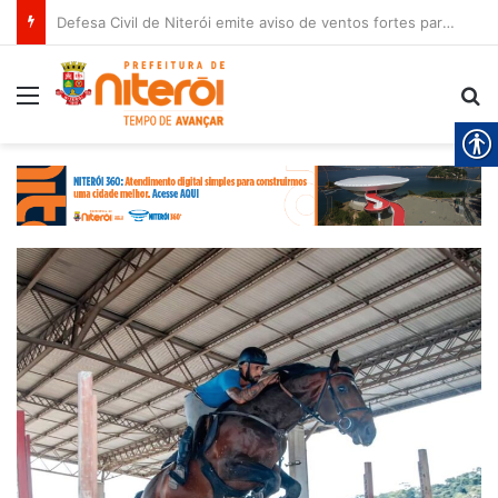
Defesa Civil de Niterói emite aviso de ventos fortes para esta sexta-feira (07)
Menu
Pr