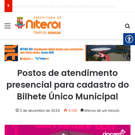
Niterói terá primeira escola pública bilíngue em português e espanhol
Menu
Pr
Postos de atendimento
presencial para cadastro do
Bilhete Único Municipal
3 de dezembro de 2024
4.199
Menos de um minuto