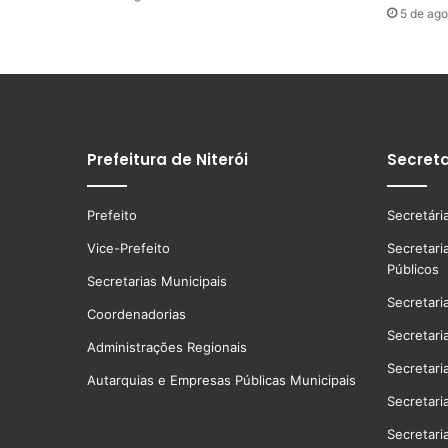
5 de ago
Prefeitura de Niterói
Secreta
Prefeito
Secretári
Vice-Prefeito
Secretari
Públicos
Secretarias Municipais
Secretari
Coordenadorias
Secretari
Administrações Regionais
Secretari
Autarquias e Empresas Públicas Municipais
Secretari
Secretari