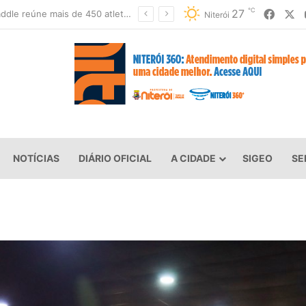
℃
Faceb
X
27
Festival de Inverno de Piratininga terá três dias de rock, gastronomia e diversão
Niterói
NOTÍCIAS
DIÁRIO OFICIAL
A CIDADE
SIGEO
SE