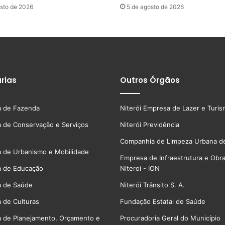
sto de 2026
5 de agosto de 2026
rias
Outros Órgãos
a de Fazenda
Niterói Empresa de Lazer e Turi
a de Conservação e Serviços
Niterói Previdência
Companhia de Limpeza Urbana de
a de Urbanismo e Mobilidade
Empresa de Infraestrutura e Obr
a de Educação
Niteroi - ION
a de Saúde
Niterói Trânsito S. A.
a de Culturas
Fundação Estatal de Saúde
a de Planejamento, Orçamento e
Procuradoria Geral do Município