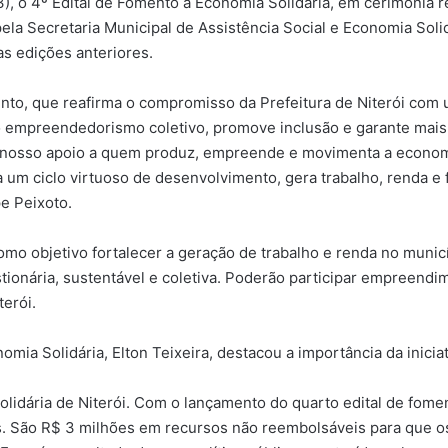
03), o 4º Edital de Fomento à Economia Solidária, em cerimônia 
a Secretaria Municipal de Assistência Social e Economia Solidá
as edições anteriores.
nto, que reafirma o compromisso da Prefeitura de Niterói com u
 o empreendedorismo coletivo, promove inclusão e garante mais
 nosso apoio a quem produz, empreende e movimenta a economia
a um ciclo virtuoso de desenvolvimento, gera trabalho, renda e 
pe Peixoto.
omo objetivo fortalecer a geração de trabalho e renda no munic
tionária, sustentável e coletiva. Poderão participar empreend
erói.
omia Solidária, Elton Teixeira, destacou a importância da iniciat
olidária de Niterói. Com o lançamento do quarto edital de fom
. São R$ 3 milhões em recursos não reembolsáveis para que o