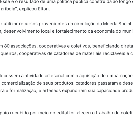
Esse é o resultado de uma política pública construída ao longo 
riboia”, explicou Elton.
por utilizar recursos provenientes da circulação da Moeda Soci
, desenvolvimento local e fortalecimento da economia do muni
am 80 associações, cooperativas e coletivos, beneficiando dire
ueiros, cooperativas de catadores de materiais recicláveis e c
lecessem a atividade artesanal com a aquisição de embarcações
a comercialização de seus produtos; catadores passaram a dese
ra e formalização; e artesãos expandiram sua capacidade prod
poio recebido por meio do edital fortaleceu o trabalho do coleti