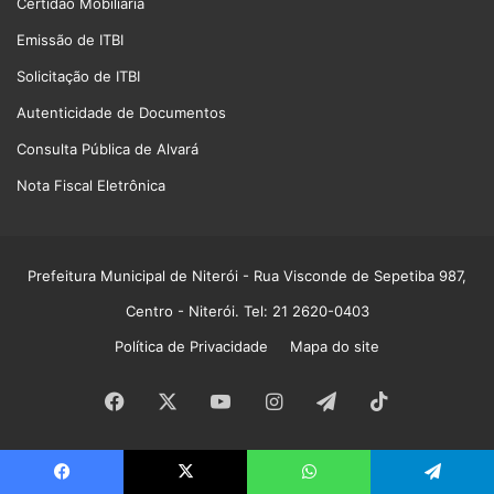
Certidão Mobiliária
Emissão de ITBI
Solicitação de ITBI
Autenticidade de Documentos
Consulta Pública de Alvará
Nota Fiscal Eletrônica
Prefeitura Municipal de Niterói
- Rua Visconde de Sepetiba 987,
Centro - Niterói. Tel: 21 2620-0403
Política de Privacidade
Mapa do site
Facebook
X
YouTube
Instagram
Telegram
TikTok
Facebook
X
WhatsApp
Telegram