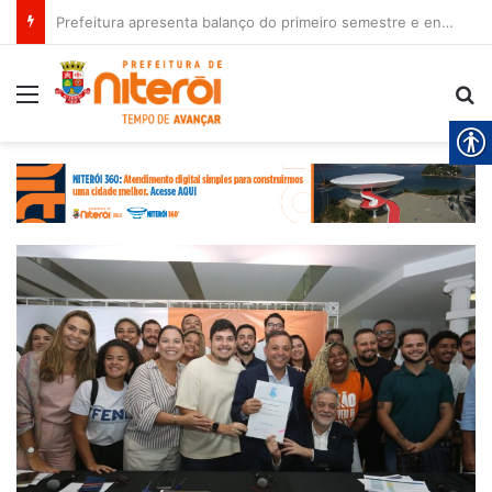
Prefeitura apresenta balanço do primeiro semestre e encaminha novos projetos à Câmara
Menu
Pr