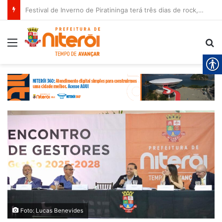
Festival de Inverno de Piratininga terá três dias de rock, gastronomia e diversão
Menu
Pr
Foto: Lucas Benevides