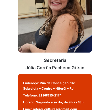
Secretaria
Júlia Corrêa Pacheco Gitsin
Endereço:
Rua da Conceição, 141
Sobreloja – Centro – Niterói – RJ
Telefone:
21 96915-2174
Horário:
Segunda a sexta, de 9h às 18h
Email:
niteroi.culturas@gmail.com