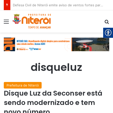
Defesa Civil de Niterói emite aviso de ventos fortes para esta sexta-feira (07)
Menu
P
disqueluz
Prefeitura de Niterói
Disque Luz da Seconser está
sendo modernizado e tem
novo número