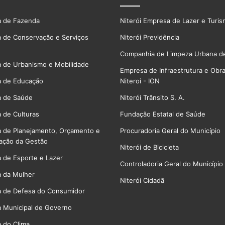
a de Fazenda
Niterói Empresa de Lazer e Turi
a de Conservação e Serviços
Niterói Previdência
Companhia de Limpeza Urbana de
a de Urbanismo e Mobilidade
Empresa de Infraestrutura e Obr
a de Educação
Niteroi - ION
a de Saúde
Niterói Trânsito S. A.
a de Culturas
Fundação Estatal de Saúde
a de Planejamento, Orçamento e
Procuradoria Geral do Município
ação da Gestão
Niterói de Bicicleta
a de Esporte e Lazer
Controladoria Geral do Município
a da Mulher
Niterói Cidadã
a de Defesa do Consumidor
a Municipal de Governo
a do Clima