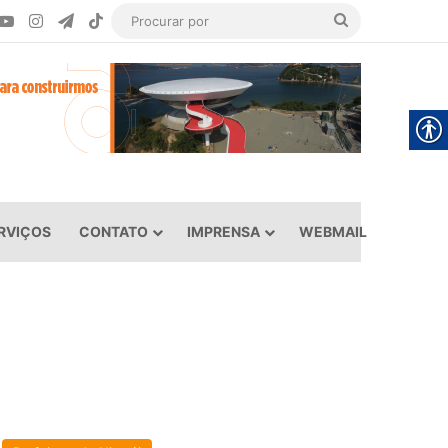
book
YouTube
Instagram
Telegram
TikTok
Procurar
por
RVIÇOS
CONTATO
IMPRENSA
WEBMAIL