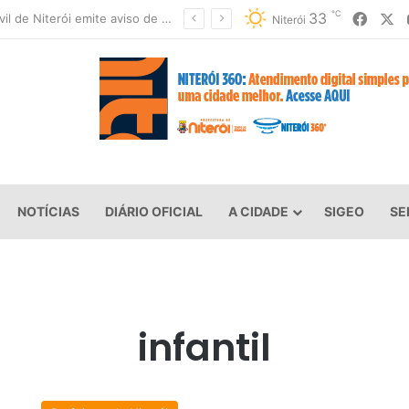
℃
33
Face
X
Defesa Civil de Niterói emite aviso de ventos fortes para esta sexta-feira (07)
Niterói
NOTÍCIAS
DIÁRIO OFICIAL
A CIDADE
SIGEO
SE
infantil