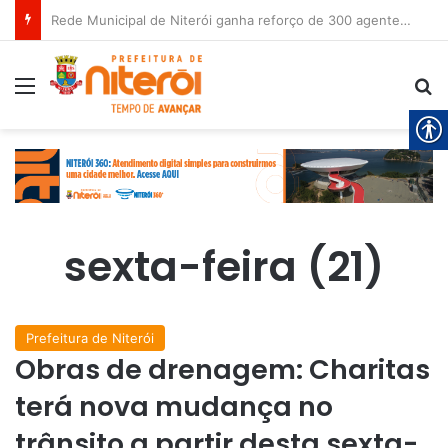
Rede Municipal de Niterói ganha reforço de 300 agentes de apoio escolar
Menu
P
sexta-feira (21)
Prefeitura de Niterói
Obras de drenagem: Charitas
terá nova mudança no
trânsito a partir desta sexta-