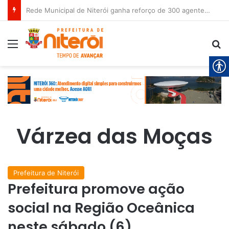
Rede Municipal de Niterói ganha reforço de 300 agentes de apoio escolar
Menu
P
Várzea das Moças
Prefeitura de Niterói
Prefeitura promove ação
social na Região Oceânica
neste sábado (6)