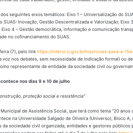
 dos seguintes eixos temáticos: Eixo 1 – Universalização do SU
o SUAS: Inovação, Gestão Descentralizada e Valorização; Eixo 3
; Eixo 4 – Gestão democrática, informação e comunicação transp
idade no cofinanciamento do SUAS.
ira (7), pelo link
https://niteroi.rj.gov.br/inscricoes-para-a-1
a voz nos debates, sem necessidade de indicação formal) ou del
omo representante de entidade da sociedade civil ou governam
contece nos dias 9 e 10 de julho
nstrução, proteção social e resistência”
a Municipal de Assistência Social, que terá como tema “20 anos
ontece na Universidade Salgado de Oliveira (Universo), Bloco A,
 da sociedade civil organizada, entidades e gestores públicos p