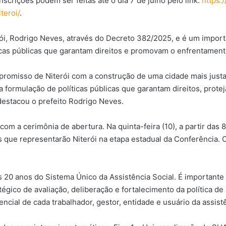
nscrições podem ser feitas até o dia 7 de julho pelo link:
https:/
teroi/
.
rói, Rodrigo Neves, através do Decreto 382/2025, e é um impor
icas públicas que garantam direitos e promovam o enfrentament
romisso de Niterói com a construção de uma cidade mais justa 
a formulação de políticas públicas que garantam direitos, prot
estacou o prefeito Rodrigo Neves.
om a cerimônia de abertura. Na quinta-feira (10), a partir das 
que representarão Niterói na etapa estadual da Conferência. O s
s 20 anos do Sistema Único da Assistência Social. É importante
gico de avaliação, deliberação e fortalecimento da política de a
cial de cada trabalhador, gestor, entidade e usuário da assistên