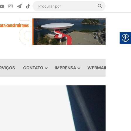
ook
YouTube
Instagram
Telegram
TikTok
Procurar
por
RVIÇOS
CONTATO
IMPRENSA
WEBMAIL