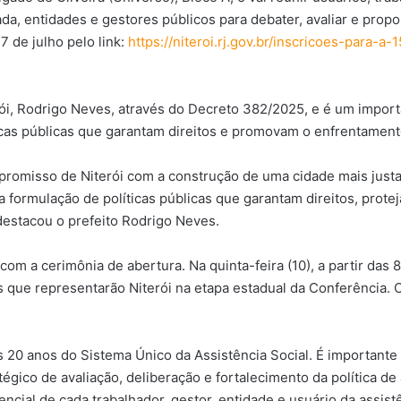
da, entidades e gestores públicos para debater, avaliar e propo
7 de julho pelo link:
https://niteroi.rj.gov.br/inscricoes-para-a
rói, Rodrigo Neves, através do Decreto 382/2025, e é um impor
icas públicas que garantam direitos e promovam o enfrentament
romisso de Niterói com a construção de uma cidade mais justa 
a formulação de políticas públicas que garantam direitos, prot
estacou o prefeito Rodrigo Neves.
om a cerimônia de abertura. Na quinta-feira (10), a partir das 
que representarão Niterói na etapa estadual da Conferência. O s
s 20 anos do Sistema Único da Assistência Social. É importante
gico de avaliação, deliberação e fortalecimento da política de a
cial de cada trabalhador, gestor, entidade e usuário da assistên