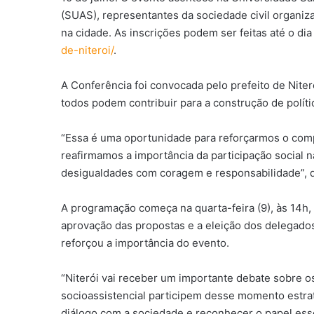
(SUAS), representantes da sociedade civil organiza
na cidade. As inscrições podem ser feitas até o dia 
de-niteroi/
.
A Conferência foi convocada pelo prefeito de Nite
todos podem contribuir para a construção de polít
“Essa é uma oportunidade para reforçarmos o comp
reafirmamos a importância da participação social n
desigualdades com coragem e responsabilidade”, d
A programação começa na quarta-feira (9), às 14h, c
aprovação das propostas e a eleição dos delegados 
reforçou a importância do evento.
“Niterói vai receber um importante debate sobre o
socioassistencial participem desse momento estraté
diálogo com a sociedade e reconhecer o papel essen