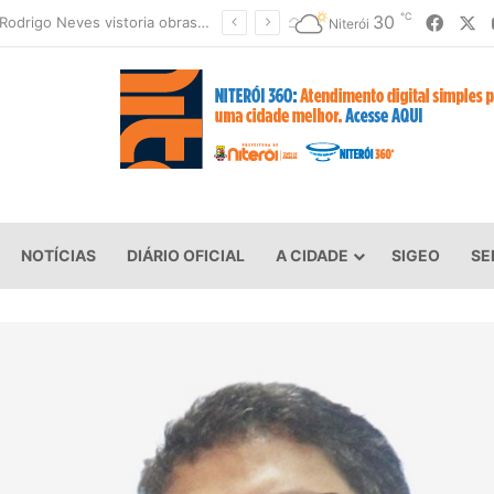
℃
Faceb
X
30
Clin moderniza uniformes e reforça cuidado com a saúde dos garis
Niterói
NOTÍCIAS
DIÁRIO OFICIAL
A CIDADE
SIGEO
SE