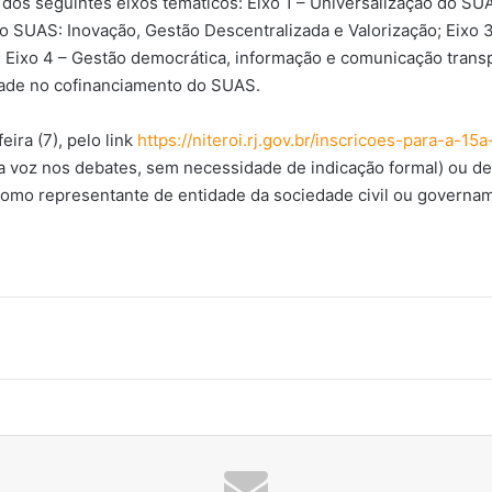
 dos seguintes eixos temáticos: Eixo 1 – Universalização do SU
o SUAS: Inovação, Gestão Descentralizada e Valorização; Eixo 3
; Eixo 4 – Gestão democrática, informação e comunicação transp
idade no cofinanciamento do SUAS.
ira (7), pelo link
https://niteroi.rj.gov.br/inscricoes-para-a-1
a voz nos debates, sem necessidade de indicação formal) ou del
omo representante de entidade da sociedade civil ou governam