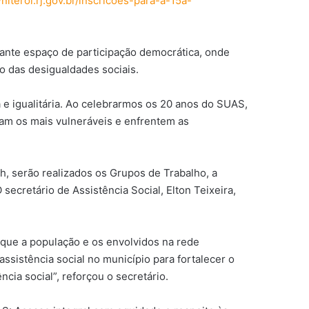
/niteroi.rj.gov.br/inscricoes-para-a-15a-
tante espaço de participação democrática, onde
o das desigualdades sociais.
e igualitária. Ao celebrarmos os 20 anos do SUAS,
ejam os mais vulneráveis e enfrentem as
8h, serão realizados os Grupos de Trabalho, a
ecretário de Assistência Social, Elton Teixeira,
 que a população e os envolvidos na rede
ssistência social no município para fortalecer o
cia social”, reforçou o secretário.