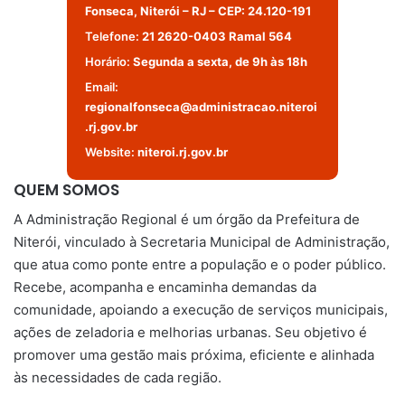
Fonseca, Niterói – RJ – CEP: 24.120-191
Telefone:
21 2620-0403 Ramal 564
Horário:
Segunda a sexta, de 9h às 18h
Email:
regionalfonseca@administracao.niteroi
.rj.gov.br
Website:
niteroi.rj.gov.br
QUEM SOMOS
A Administração Regional é um órgão da Prefeitura de
Niterói, vinculado à Secretaria Municipal de Administração,
que atua como ponte entre a população e o poder público.
Recebe, acompanha e encaminha demandas da
comunidade, apoiando a execução de serviços municipais,
ações de zeladoria e melhorias urbanas. Seu objetivo é
promover uma gestão mais próxima, eficiente e alinhada
às necessidades de cada região.