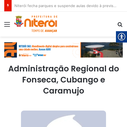
Niterói fecha parques e suspende aulas devido à previsão de ventos fortes
Menu
Pr
Administração Regional do
Fonseca, Cubango e
Caramujo