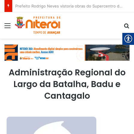
Prefeito Rodrigo Neves vistoria obras do Supercentro de Exames, Imagens e Especialidades de Niterói
Menu
Pr
Administração Regional do
Largo da Batalha, Badu e
Cantagalo