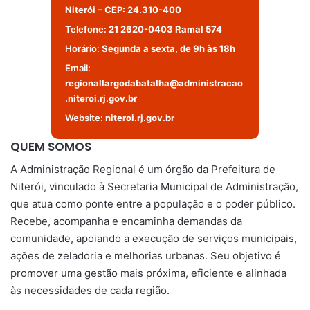
Niterói – CEP: 24.310-400
Telefone:
21 2620-0403 Ramal 574
Horário:
Segunda a sexta, de 9h às 18h
Email:
regionallargodabatalha@administracao
.niteroi.rj.gov.br
Website:
niteroi.rj.gov.br
QUEM SOMOS
A Administração Regional é um órgão da Prefeitura de
Niterói, vinculado à Secretaria Municipal de Administração,
que atua como ponte entre a população e o poder público.
Recebe, acompanha e encaminha demandas da
comunidade, apoiando a execução de serviços municipais,
ações de zeladoria e melhorias urbanas. Seu objetivo é
promover uma gestão mais próxima, eficiente e alinhada
às necessidades de cada região.