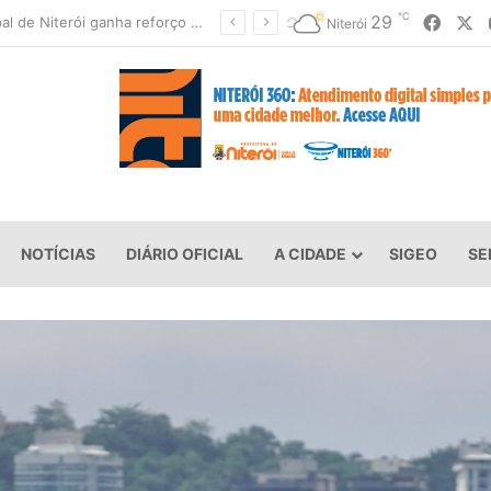
℃
Faceb
X
29
Niterói fecha parques e suspende aulas devido à previsão de ventos fortes
Niterói
NOTÍCIAS
DIÁRIO OFICIAL
A CIDADE
SIGEO
SE