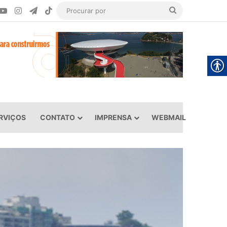
ook
YouTube
Instagram
Telegram
TikTok
Procurar
por
RVIÇOS
CONTATO
IMPRENSA
WEBMAIL