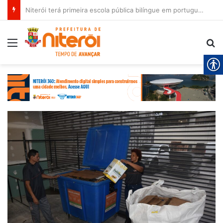
Niterói terá primeira escola pública bilíngue em português e espanhol
Menu
Pr