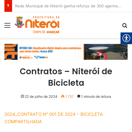
Rede Municipal de Niterói ganha reforço de 300 agentes de apoio escolar
Menu
Pr
Contratos – Niterói de
Bicicleta
22 de julho de 2024
1.757
1 minuto de leitura
2024_CONTRATO N° 001 DE 2024 – BICICLETA
COMPARTILHADA