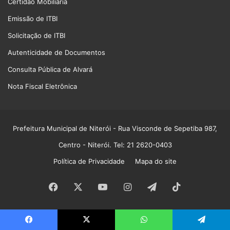
Certidão Mobiliária
Emissão de ITBI
Solicitação de ITBI
Autenticidade de Documentos
Consulta Pública de Alvará
Nota Fiscal Eletrônica
Prefeitura Municipal de Niterói
- Rua Visconde de Sepetiba 987,
Centro - Niterói. Tel: 21 2620-0403
Política de Privacidade
Mapa do site
Facebook
X
YouTube
Instagram
Telegram
TikTok
Facebook
X
WhatsApp
Telegram