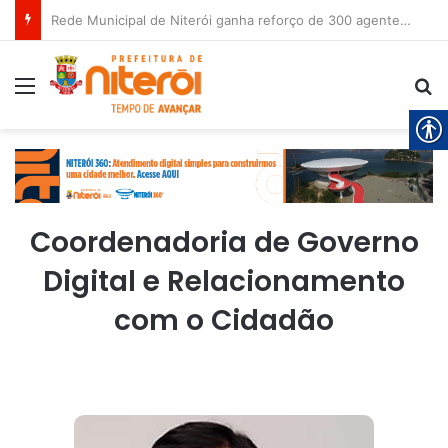
Rede Municipal de Niterói ganha reforço de 300 agentes de apoio escolar
Menu
Pr
Coordenadoria de Governo
Digital e Relacionamento
com o Cidadão