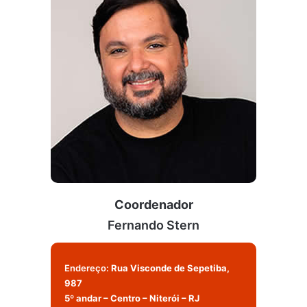
Coordenador
Fernando Stern
Endereço:
Rua Visconde de Sepetiba,
987
5º andar – Centro – Niterói – RJ