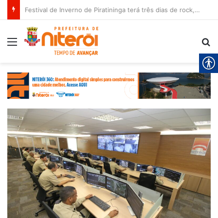
Festival de Inverno de Piratininga terá três dias de rock, gastronomia e diversão
Menu
Pr