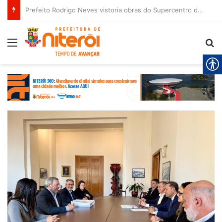
Prefeito Rodrigo Neves vistoria obras do Supercentro de Exames, Imagens e Especialidades de Niterói
Menu
Pr