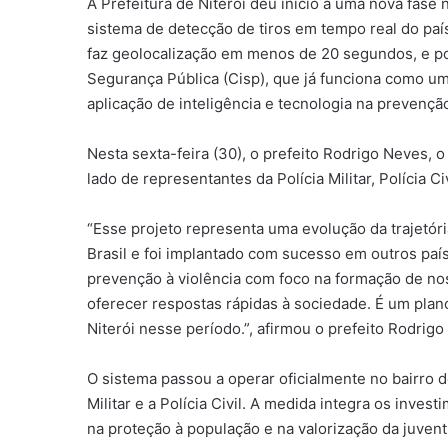
A Prefeitura de Niterói deu início a uma nova fase
sistema de detecção de tiros em tempo real do paí
faz geolocalização em menos de 20 segundos, e pos
Segurança Pública (Cisp), que já funciona como um
aplicação de inteligência e tecnologia na prevenção
Nesta sexta-feira (30), o prefeito Rodrigo Neves, 
lado de representantes da Polícia Militar, Polícia 
“Esse projeto representa uma evolução da trajetór
Brasil e foi implantado com sucesso em outros paí
prevenção à violência com foco na formação de no
oferecer respostas rápidas à sociedade. É um pla
Niterói nesse período.”, afirmou o prefeito Rodrigo
O sistema passou a operar oficialmente no bairro
Militar e a Polícia Civil. A medida integra os inve
na proteção à população e na valorização da juven