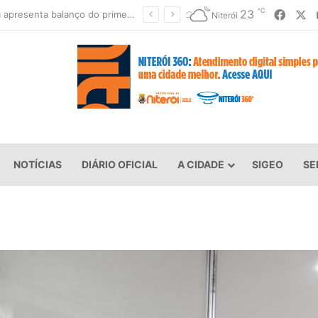
℃
Faceb
X
23
Prefeitura de Niterói e BID avançam na implementação do Programa Vida Nova no Morro
Niterói
NOTÍCIAS
DIÁRIO OFICIAL
A CIDADE
SIGEO
SE