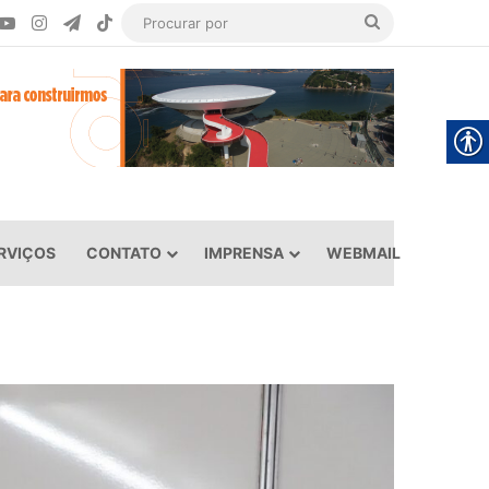
ook
YouTube
Instagram
Telegram
TikTok
Procurar
por
RVIÇOS
CONTATO
IMPRENSA
WEBMAIL