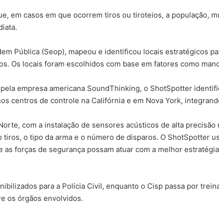
ue, em casos em que ocorrem tiros ou tiroteios, a população, m
diata.
dem Pública (Seop), mapeou e identificou locais estratégicos p
tos. Os locais foram escolhidos com base em fatores como manc
pela empresa americana SoundThinking, o ShotSpotter identifica
os centros de controle na Califórnia e em Nova York, integrand
te, com a instalação de sensores acústicos de alta precisão n
iros, o tipo da arma e o número de disparos. O ShotSpotter usa 
que as forças de segurança possam atuar com a melhor estratégi
nibilizados para a Polícia Civil, enquanto o Cisp passa por tre
re os órgãos envolvidos.