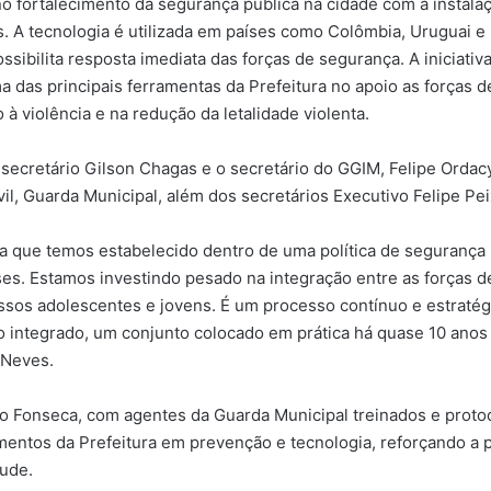
 no fortalecimento da segurança pública na cidade com a instala
s. A tecnologia é utilizada em países como Colômbia, Uruguai e
sibilita resposta imediata das forças de segurança. A iniciati
a das principais ferramentas da Prefeitura no apoio as forças
 à violência e na redução da letalidade violenta.
o secretário Gilson Chagas e o secretário do GGIM, Felipe Ordac
Civil, Guarda Municipal, além dos secretários Executivo Felipe P
ia que temos estabelecido dentro de uma política de segurança 
ses. Estamos investindo pesado na integração entre as forças d
ssos adolescentes e jovens. É um processo contínuo e estratég
no integrado, um conjunto colocado em prática há quase 10 ano
 Neves.
 do Fonseca, com agentes da Guarda Municipal treinados e prot
stimentos da Prefeitura em prevenção e tecnologia, reforçando a p
tude.