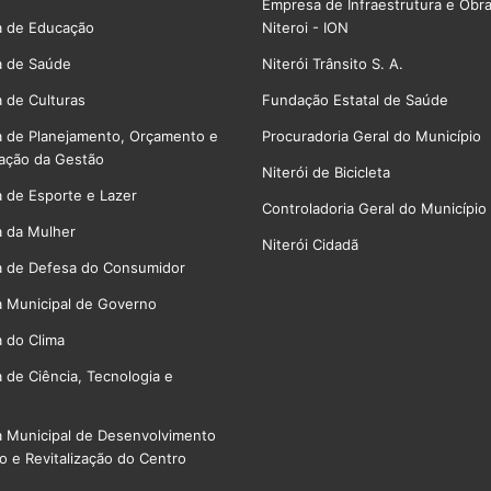
Empresa de Infraestrutura e Obr
a de Educação
Niteroi - ION
a de Saúde
Niterói Trânsito S. A.
a de Culturas
Fundação Estatal de Saúde
a de Planejamento, Orçamento e
Procuradoria Geral do Município
ação da Gestão
Niterói de Bicicleta
a de Esporte e Lazer
Controladoria Geral do Município
a da Mulher
Niterói Cidadã
a de Defesa do Consumidor
a Municipal de Governo
a do Clima
a de Ciência, Tecnologia e
a Municipal de Desenvolvimento
 e Revitalização do Centro