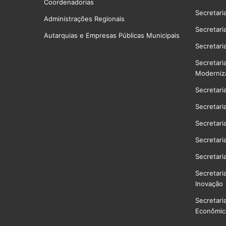
Coordenadorias
Secretari
Administrações Regionais
Secretari
Autarquias e Empresas Públicas Municipais
Secretari
Secretari
Moderniz
Secretari
Secretari
Secretari
Secretari
Secretari
Secretari
Inovação
Secretari
Econômico