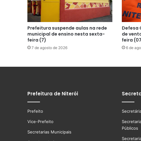
Prefeitura suspende aulas na rede
Defesa C
municipal de ensino nesta sexta-
de vento
feira (7)
feira (0
7 de agosto de 2026
6 de ago
Prefeitura de Niterói
Secreta
Prefeito
Secretári
Vice-Prefeito
Secretari
Públicos
Secretarias Municipais
Secretari