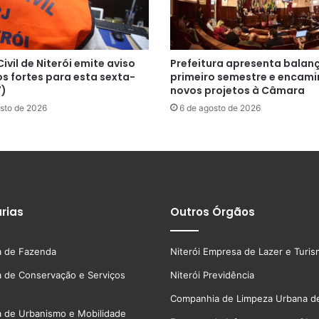
ivil de Niterói emite aviso
Prefeitura apresenta balan
s fortes para esta sexta-
primeiro semestre e encam
7)
novos projetos à Câmara
sto de 2026
6 de agosto de 2026
rias
Outros Órgãos
a de Fazenda
Niterói Empresa de Lazer e Turi
a de Conservação e Serviços
Niterói Previdência
Companhia de Limpeza Urbana de
a de Urbanismo e Mobilidade