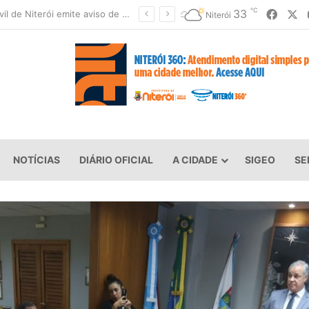
℃
Faceb
X
33
Prefeitura apresenta balanço do primeiro semestre e encaminha novos projetos à Câmara
Niterói
NOTÍCIAS
DIÁRIO OFICIAL
A CIDADE
SIGEO
SE