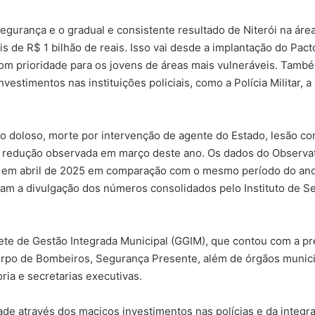
segurança e o gradual e consistente resultado de Niterói na á
 de R$ 1 bilhão de reais. Isso vai desde a implantação do Pacto
om prioridade para os jovens de áreas mais vulneráveis. També
estimentos nas instituições policiais, como a Polícia Militar, a
io doloso, morte por intervenção de agente do Estado, lesão co
de redução observada em março deste ano. Os dados do Observat
em abril de 2025 em comparação com o mesmo período do ano a
am a divulgação dos números consolidados pelo Instituto de S
e de Gestão Integrada Municipal (GGIM), que contou com a prese
, Corpo de Bombeiros, Segurança Presente, além de órgãos munic
ria e secretarias executivas.
dade através dos maciços investimentos nas polícias e da integ