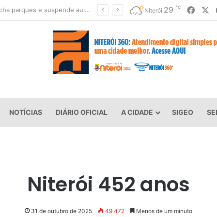
℃
Faceb
X
29
Niterói fecha parques e suspende aulas devido à previsão de ventos fortes
Niterói
NOTÍCIAS
DIÁRIO OFICIAL
A CIDADE
SIGEO
SE
Niterói 452 anos
31 de outubro de 2025
49.472
Menos de um minuto