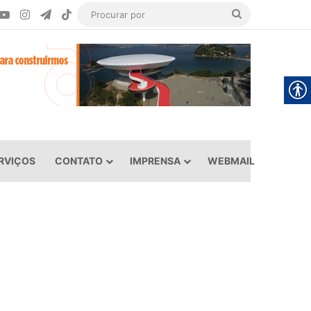
ook
YouTube
Instagram
Telegram
TikTok
Procurar
por
RVIÇOS
CONTATO
IMPRENSA
WEBMAIL