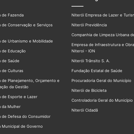
a de Fazenda
Niterói Empresa de Lazer e Turi
a de Conservação e Serviços
Niterói Previdência
Companhia de Limpeza Urbana de
a de Urbanismo e Mobilidade
Empresa de Infraestrutura e Obr
a de Educação
Niteroi - ION
a de Saúde
Niterói Trânsito S. A.
a de Culturas
Fundação Estatal de Saúde
a de Planejamento, Orçamento e
Procuradoria Geral do Município
ação da Gestão
Niterói de Bicicleta
a de Esporte e Lazer
Controladoria Geral do Município
a da Mulher
Niterói Cidadã
a de Defesa do Consumidor
a Municipal de Governo