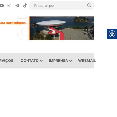
ook
YouTube
Instagram
Telegram
TikTok
Procurar
por
RVIÇOS
CONTATO
IMPRENSA
WEBMAIL