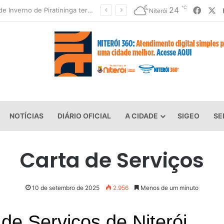
℃
Faceb
X
24
Festival de Inverno de Piratininga terá três dias de rock, gastronomia e diversão
Niterói
NOTÍCIAS
DIÁRIO OFICIAL
A CIDADE
SIGEO
SE
Carta de Serviços
10 de setembro de 2025
2.956
Menos de um minuto