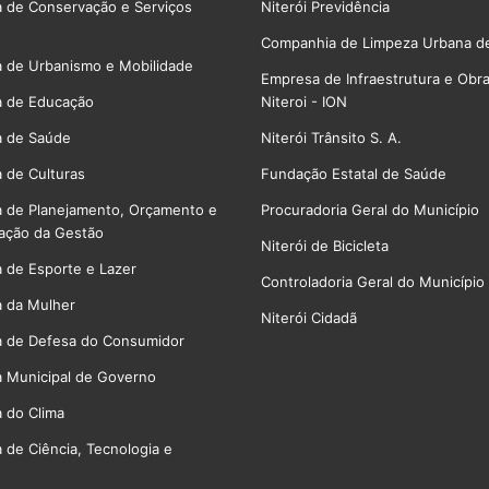
a de Conservação e Serviços
Niterói Previdência
Companhia de Limpeza Urbana de
a de Urbanismo e Mobilidade
Empresa de Infraestrutura e Obr
a de Educação
Niteroi - ION
a de Saúde
Niterói Trânsito S. A.
a de Culturas
Fundação Estatal de Saúde
a de Planejamento, Orçamento e
Procuradoria Geral do Município
ação da Gestão
Niterói de Bicicleta
a de Esporte e Lazer
Controladoria Geral do Município
a da Mulher
Niterói Cidadã
a de Defesa do Consumidor
a Municipal de Governo
a do Clima
a de Ciência, Tecnologia e