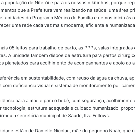
 a população de Niterói e para os nossos nikitinhos, porque re
timentos que a Prefeitura vem realizando na saúde, uma área pr
rsas unidades do Programa Médico de Família e demos início às
recer uma rede cada vez mais moderna, eficiente e humanizada 
ais 05 leitos para trabalho de parto, as PPPs, salas integradas
s. A unidade também dispõe de estrutura para partos cirúrgic
aços planejados para acolhimento de acompanhantes e apoio ao
ferência em sustentabilidade, com reuso da água da chuva, ap
as com deficiência visual e sistema de monitoramento por câme
elência para a mãe e para o bebê, com segurança, acolhimento
nir tecnologia, estrutura adequada e cuidado humanizado, propo
irmou a secretária municipal de Saúde, Ilza Fellows.
unidade está a de Danielle Nicolau, mãe do pequeno Noah, que