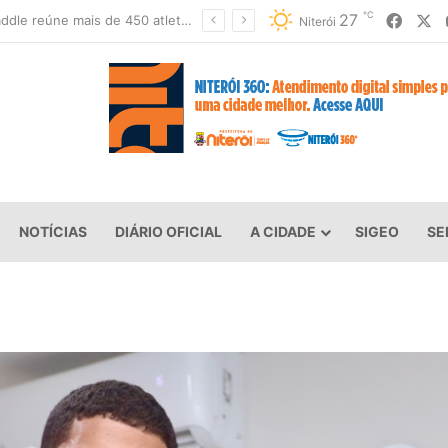
℃
Faceb
X
27
Festival de Inverno de Piratininga terá três dias de rock, gastronomia e diversão
Niterói
NOTÍCIAS
DIÁRIO OFICIAL
A CIDADE
SIGEO
SE