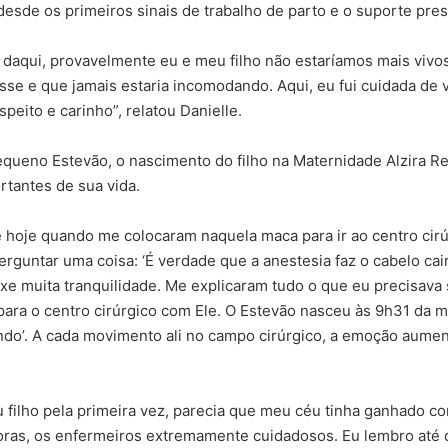
sde os primeiros sinais de trabalho de parto e o suporte prest
e daqui, provavelmente eu e meu filho não estaríamos mais viv
sse e que jamais estaria incomodando. Aqui, eu fui cuidada de 
ito e carinho”, relatou Danielle.
queno Estevão, o nascimento do filho na Maternidade Alzira Re
tantes de sua vida.
hoje quando me colocaram naquela maca para ir ao centro cirúr
rguntar uma coisa: ‘É verdade que a anestesia faz o cabelo cair?
e muita tranquilidade. Me explicaram tudo o que eu precisava s
ara o centro cirúrgico com Ele. O Estevão nasceu às 9h31 da m
indo’. A cada movimento ali no campo cirúrgico, a emoção aumen
ilho pela primeira vez, parecia que meu céu tinha ganhado co
doras, os enfermeiros extremamente cuidadosos. Eu lembro até 