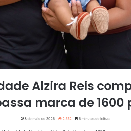
dade Alzira Reis comp
passa marca de 1600 
8 de maio de 2026
2.552
6 minutos de leitura