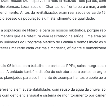
Maternidade Municipal Alzira Reis já realizou 1689 partos, co
iteroienses. Localizada em Charitas, de frente para o mar, a un
endimento. Antes da revitalização, eram realizados cerca de 1
o o acesso da população a um atendimento de qualidade.
 a população de Niterói e para os nossos nikitinhos, porque re
timentos que a Prefeitura vem realizando na saúde, uma área pr
rsas unidades do Programa Médico de Família e demos início às
recer uma rede cada vez mais moderna, eficiente e humanizada 
ais 05 leitos para trabalho de parto, as PPPs, salas integradas
s. A unidade também dispõe de estrutura para partos cirúrgic
aços planejados para acolhimento de acompanhantes e apoio ao
ferência em sustentabilidade, com reuso da água da chuva, ap
as com deficiência visual e sistema de monitoramento por câme