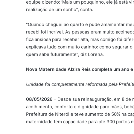
equipe dizendo: ‘Mais um pouquinho, ele já está v
realização de um sonho”, conta.
“Quando cheguei ao quarto e pude amamentar meu f
recebi foi incrível. As pessoas eram muito acolhe
fica ansiosa para receber alta, mas comigo foi dif
explicava tudo com muito carinho: como segurar o b
quem sabe futuramente”, diz Lorena.
Nova Maternidade Alzira Reis completa um ano e
Unidade foi completamente reformada pela Prefeit
08/05/2026
– Desde sua reinauguração, em 8 de m
acolhimento, conforto e dignidade para mães, bebês
Prefeitura de Niterói e teve aumento de 50% na cap
maternidade tem capacidade para até 300 partos m