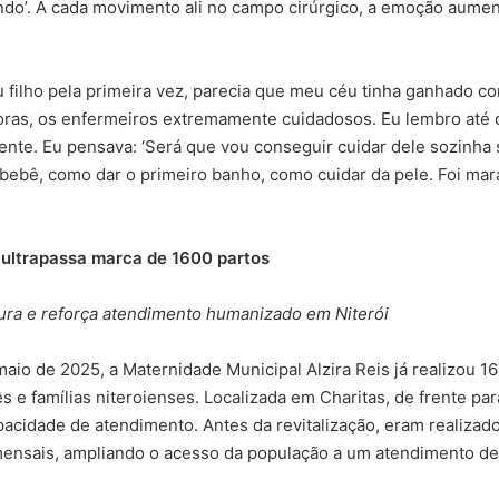
indo’. A cada movimento ali no campo cirúrgico, a emoção aumen
ilho pela primeira vez, parecia que meu céu tinha ganhado co
doras, os enfermeiros extremamente cuidadosos. Eu lembro até 
erente. Eu pensava: ‘Será que vou conseguir cuidar dele sozinh
ebê, como dar o primeiro banho, como cuidar da pele. Foi marav
 ultrapassa marca de 1600 partos
ura e reforça atendimento humanizado em Niterói
aio de 2025, a Maternidade Municipal Alzira Reis já realizou 
 e famílias niteroienses. Localizada em Charitas, de frente par
acidade de atendimento. Antes da revitalização, eram realizado
ensais, ampliando o acesso da população a um atendimento de