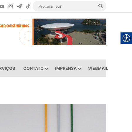
ook
YouTube
Instagram
Telegram
TikTok
Procurar
por
RVIÇOS
CONTATO
IMPRENSA
WEBMAIL