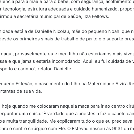
elência para a mãe e para o bebê, com segurança, acolhimento
nir tecnologia, estrutura adequada e cuidado humanizado, propo
irmou a secretária municipal de Saúde, Ilza Fellows.
unidade está a de Danielle Nicolau, mãe do pequeno Noah, que
sde os primeiros sinais de trabalho de parto e o suporte prest
e daqui, provavelmente eu e meu filho não estaríamos mais viv
sse e que jamais estaria incomodando. Aqui, eu fui cuidada de 
ito e carinho”, relatou Danielle.
queno Estevão, o nascimento do filho na Maternidade Alzira Re
tantes de sua vida.
hoje quando me colocaram naquela maca para ir ao centro cirúr
rguntar uma coisa: ‘É verdade que a anestesia faz o cabelo cair?
e muita tranquilidade. Me explicaram tudo o que eu precisava s
ara o centro cirúrgico com Ele. O Estevão nasceu às 9h31 da m