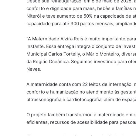
Desde sua reinauguração, em 8 de maio de 2025, a 
conforto e dignidade para mães, bebês e famílias n
Niterói e teve aumento de 50% na capacidade de at
capacidade para até 300 partos mensais, ampliand
“A Maternidade Alzira Reis é muito importante para
instante. Essa entrega integra o conjunto de inves
Municipal Carlos Tortelly, o Mário Monteiro, dive
da Região Oceânica. Seguimos investindo para ofe
Neves.
A maternidade conta com 22 leitos de internação, m
conforto e humanização no atendimento às gestante
ultrassonografia e cardiotocografia, além de esp
O projeto também transformou a maternidade em re
eficientes, recursos de acessibilidade para pesso