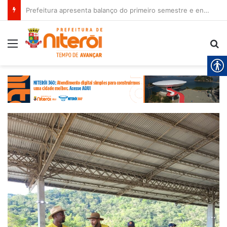
Prefeitura apresenta balanço do primeiro semestre e encaminha novos projetos à Câmara
Menu
Pr