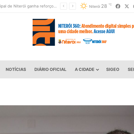
℃
Faceb
X
28
Niterói fecha parques e suspende aulas devido à previsão de ventos fortes
Niterói
NOTÍCIAS
DIÁRIO OFICIAL
A CIDADE
SIGEO
SE