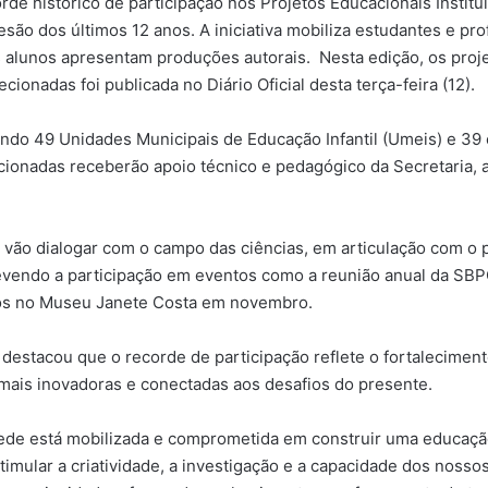
orde histórico de participação nos Projetos Educacionais Instit
ão dos últimos 12 anos. A iniciativa mobiliza estudantes e pro
lunos apresentam produções autorais. Nesta edição, os projet
cionadas foi publicada no Diário Oficial desta terça-feira (12).
sendo 49 Unidades Municipais de Educação Infantil (Umeis) e 3
ecionadas receberão apoio técnico e pedagógico da Secretaria,
s vão dialogar com o campo das ciências, em articulação com o 
revendo a participação em eventos como a reunião anual da SBP
tos no Museu Janete Costa em novembro.
 destacou que o recorde de participação reflete o fortalecimen
mais inovadoras e conectadas aos desafios do presente.
Rede está mobilizada e comprometida em construir uma educação
imular a criatividade, a investigação e a capacidade dos noss