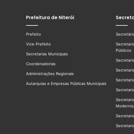
Prefeitura de Niterói
Secreta
Prefeito
Secretári
Vice-Prefeito
Secretari
Públicos
Secretarias Municipais
Secretari
Coordenadorias
Secretari
Administrações Regionais
Secretari
Autarquias e Empresas Públicas Municipais
Secretari
Secretari
Moderniz
Secretari
Secretari