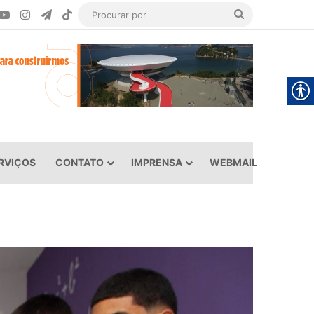
ook
YouTube
Instagram
Telegram
TikTok
Procurar
por
RVIÇOS
CONTATO
IMPRENSA
WEBMAIL