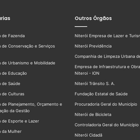
rias
Outros Órgãos
a de Fazenda
Niterói Empresa de Lazer e Turi
a de Conservação e Serviços
Niterói Previdência
Companhia de Limpeza Urbana de
a de Urbanismo e Mobilidade
Empresa de Infraestrutura e Obr
a de Educação
Niteroi - ION
a de Saúde
Niterói Trânsito S. A.
a de Culturas
Fundação Estatal de Saúde
a de Planejamento, Orçamento e
Procuradoria Geral do Município
ação da Gestão
Niterói de Bicicleta
a de Esporte e Lazer
Controladoria Geral do Município
a da Mulher
Niterói Cidadã